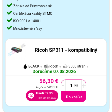
Záruka od Printmania.sk
Certifikácia kvality STMC
ISO 9001 a 14001
Množstevné zľavy
Ricoh SP311 - kompatibilný
BLACK
Ricoh
3500 strán
Doručíme 07.08.2026
56,30 €
-
+
45,77 €
bez DPH
Ušetríte 3%!
Do košíka
+3ks do košíka