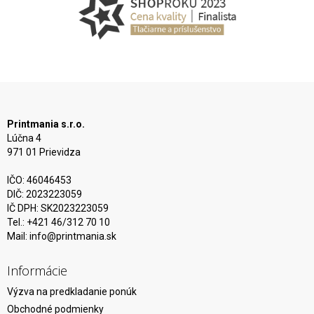
Printmania s.r.o.
Lúčna 4
971 01 Prievidza
IČO: 46046453
DIČ: 2023223059
IČ DPH: SK2023223059
Tel.: +421 46/312 70 10
Mail:
info@printmania.sk
Informácie
Výzva na predkladanie ponúk
Obchodné podmienky