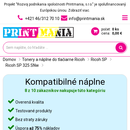
Projekt "Rozvoj podnikania spoločnosti Printmania, s.r.o." je spolufinancovaný
Európskou úniou.
Zobraziť viac.
+421 46/312 70 10
info@printmania.sk
počet:
0 ks
cena:
0,00 €
Domov
Tonery a náplne do tlačiarne Ricoh
Ricoh SP
Ricoh SP 325 SNw
Kompatibilné náplne
8 z 10 zákazníkov nakupuje túto kategóriu
Overená kvalita
Testované produkty
Bez straty záruky
Úspora
až 75%
nákladov