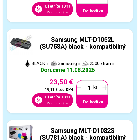
Ušetríte 10%!
Do košíka
+2ks do košíka
Samsung MLT-D1052L
(SU758A) black - kompatibilný
BLACK
Samsung
2500 strán
Doručíme 11.08.2026
23,50 €
-
+
19,11 €
bez DPH
Ušetríte 10%!
Do košíka
+2ks do košíka
Samsung MLT-D1082S
(SU781A) black - kompatibilný