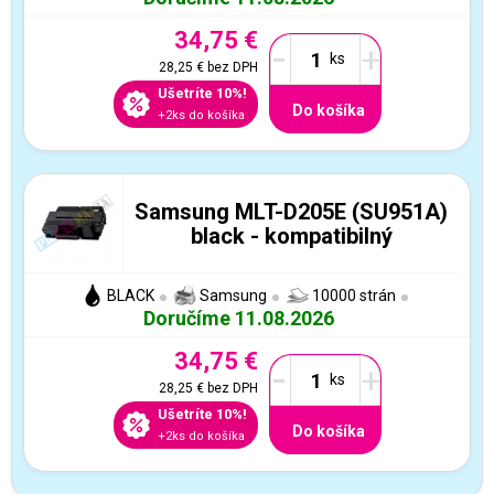
34,75 €
-
+
28,25 €
bez DPH
Ušetríte 10%!
Do košíka
+2ks do košíka
Samsung MLT-D205E (SU951A)
black - kompatibilný
BLACK
Samsung
10000 strán
Doručíme 11.08.2026
34,75 €
-
+
28,25 €
bez DPH
Ušetríte 10%!
Do košíka
+2ks do košíka