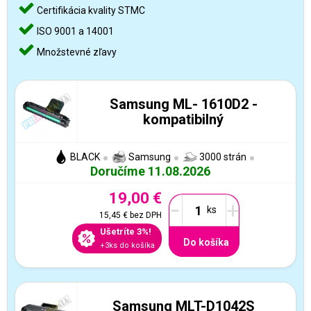
Certifikácia kvality STMC
ISO 9001 a 14001
Množstevné zľavy
Samsung ML- 1610D2 -
kompatibilný
BLACK
Samsung
3000 strán
Doručíme 11.08.2026
19,00 €
-
+
15,45 €
bez DPH
Ušetríte 3%!
Do košíka
+3ks do košíka
Samsung MLT-D1042S