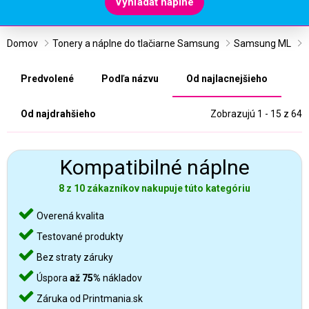
Vyhľadať náplne
Domov
Tonery a náplne do tlačiarne Samsung
Samsung ML
Predvolené
Podľa názvu
Od najlacnejšieho
Od najdrahšieho
Zobrazujú 1 - 15 z 64
Kompatibilné náplne
8 z 10 zákazníkov nakupuje túto kategóriu
Overená kvalita
Testované produkty
Bez straty záruky
Úspora
až 75%
nákladov
Záruka od Printmania.sk