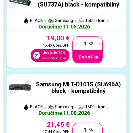
(SU737A) black - kompatibilný
BLACK
Samsung
1500 strán
Doručíme 11.08.2026
19,00 €
-
+
15,45 €
bez DPH
Ušetríte 10%!
Do košíka
+2ks do košíka
Samsung MLT-D101S (SU696A)
black - kompatibilný
BLACK
Samsung
1500 strán
Doručíme 11.08.2026
21,45 €
-
+
17,44 €
bez DPH