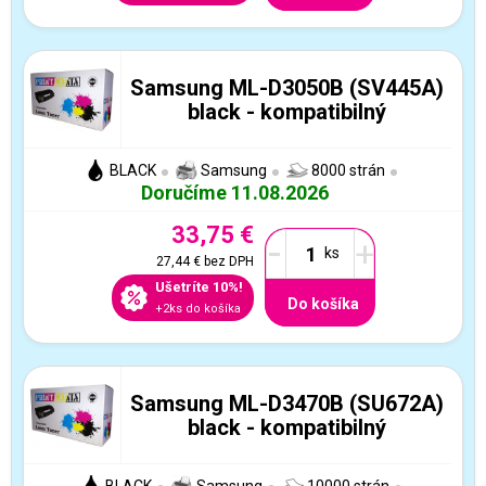
Samsung ML-D3050B (SV445A)
black - kompatibilný
BLACK
Samsung
8000 strán
Doručíme 11.08.2026
33,75 €
-
+
27,44 €
bez DPH
Ušetríte 10%!
Do košíka
+2ks do košíka
Samsung ML-D3470B (SU672A)
black - kompatibilný