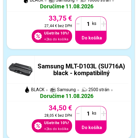
BLACK
Samsung
10000 strán
Doručíme 11.08.2026
33,75 €
-
+
27,44 €
bez DPH
Ušetríte 10%!
Do košíka
+2ks do košíka
Samsung MLT-D103L (SU716A)
black - kompatibilný
BLACK
Samsung
2500 strán
Doručíme 11.08.2026
34,50 €
-
+
28,05 €
bez DPH
Ušetríte 10%!
Do košíka
+2ks do košíka