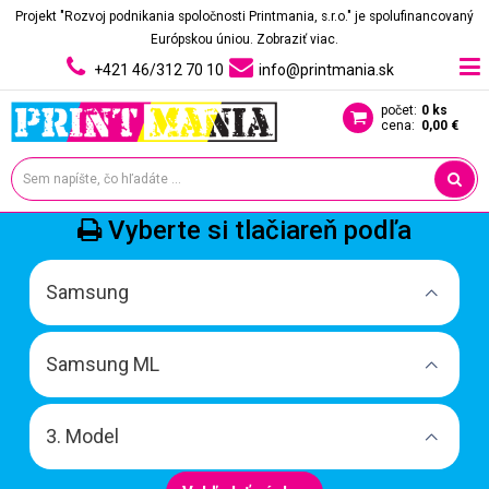
Projekt "Rozvoj podnikania spoločnosti Printmania, s.r.o." je spolufinancovaný
Európskou úniou.
Zobraziť viac.
+421 46/312 70 10
info@printmania.sk
počet:
0 ks
cena:
0,00 €
Vyberte si tlačiareň podľa
Samsung
Samsung ML
3. Model