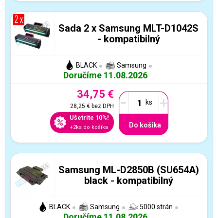
Sada 2 x Samsung MLT-D1042S
- kompatibilný
BLACK
Samsung
Doručíme 11.08.2026
34,75 €
-
+
28,25 €
bez DPH
Ušetríte 10%!
Do košíka
+2ks do košíka
Samsung ML-D2850B (SU654A)
black - kompatibilný
BLACK
Samsung
5000 strán
Doručíme 11.08.2026