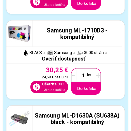
Do košíka
+3ks do košíka
Samsung ML-1710D3 -
kompatibilný
BLACK
Samsung
3000 strán
Overiť dostupnosť
30,25 €
-
+
24,59 €
bez DPH
Ušetríte 3%!
Do košíka
+3ks do košíka
Samsung ML-D1630A (SU638A)
black - kompatibilný