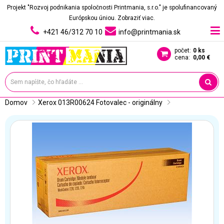
Projekt "Rozvoj podnikania spoločnosti Printmania, s.r.o." je spolufinancovaný
Európskou úniou.
Zobraziť viac.
+421 46/312 70 10
info@printmania.sk
počet:
0 ks
cena:
0,00 €
Domov
Xerox 013R00624 Fotovalec - originálny