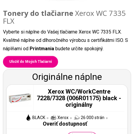
Tonery do tlačiarne
Xerox WC 7335
FLX
Vyberte si náplne do Vašej tlačiarne Xerox WC 7335 FLX.
Kvalitné náplne od dlhoročného výrobcu s certifikátmi ISO. S
náplňami od
Printmania
budete určite spokojný.
Uložiť do Mojich Tlačiarní
Originálne náplne
Xerox WC/WorkCentre
7228/7328 (006R01175) black -
originálny
BLACK
Xerox
26 000 strán
Overiť dostupnosť