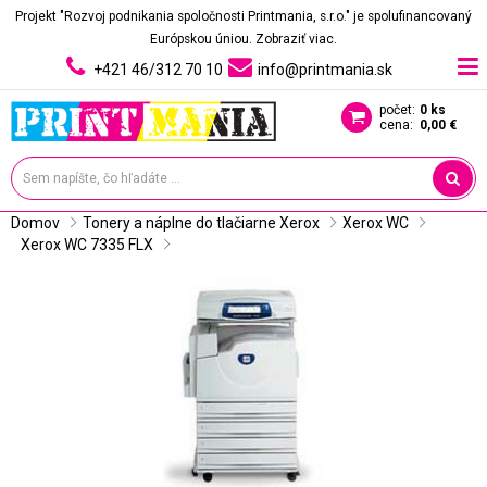
Projekt "Rozvoj podnikania spoločnosti Printmania, s.r.o." je spolufinancovaný
Európskou úniou.
Zobraziť viac.
+421 46/312 70 10
info@printmania.sk
počet:
0 ks
cena:
0,00 €
Domov
Tonery a náplne do tlačiarne Xerox
Xerox WC
Xerox WC 7335 FLX