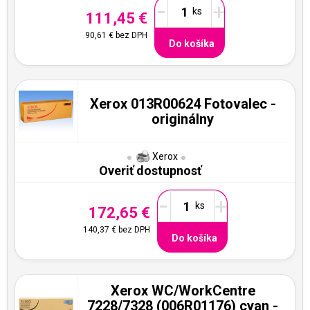
-
+
111,45 €
90,61 €
bez DPH
Do košíka
Xerox 013R00624 Fotovalec -
originálny
Xerox
Overiť dostupnosť
-
+
172,65 €
140,37 €
bez DPH
Do košíka
Xerox WC/WorkCentre
7228/7328 (006R01176) cyan -