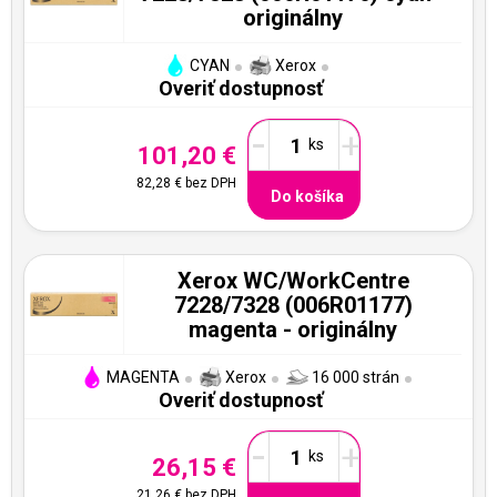
originálny
CYAN
Xerox
Overiť dostupnosť
-
+
101,20 €
82,28 €
bez DPH
Do košíka
Xerox WC/WorkCentre
7228/7328 (006R01177)
magenta - originálny
MAGENTA
Xerox
16 000 strán
Overiť dostupnosť
-
+
26,15 €
21,26 €
bez DPH