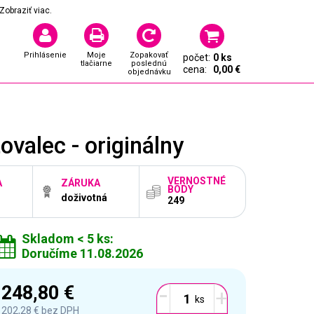
Zobraziť viac.
Prihlásenie
Moje
Zopakovať
počet:
0 ks
tlačiarne
poslednú
cena:
0,00 €
objednávku
valec - originálny
VERNOSTNÉ
A
ZÁRUKA
BODY
doživotná
249
Skladom < 5 ks:
Doručíme 11.08.2026
-
248,80 €
+
202,28 €
bez DPH