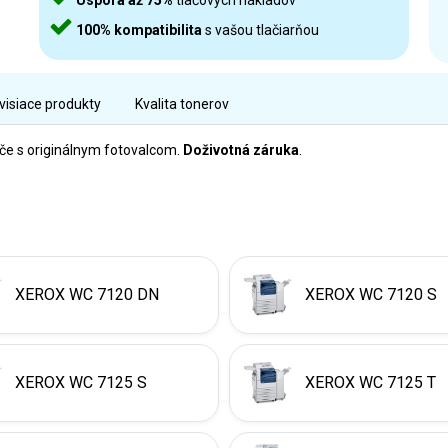
Úspora až 75%
tlačových nákladov
100% kompatibilita
s vašou tlačiarňou
visiace produkty
Kvalita tonerov
ače s originálnym fotovalcom.
Doživotná záruka
.
XEROX WC 7120 DN
XEROX WC 7120 S
XEROX WC 7125 S
XEROX WC 7125 T