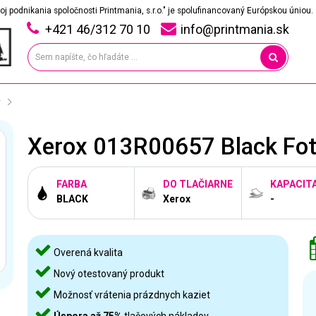
oj podnikania spoločnosti Printmania, s.r.o." je spolufinancovaný Európskou úniou.
+421 46/312 70 10
info@printmania.sk
y
Xerox 013R00657 Black Foto
FARBA
DO TLAČIARNE
KAPACIT
BLACK
Xerox
-
Overená kvalita
Nový otestovaný produkt
Možnosť vrátenia prázdnych kaziet