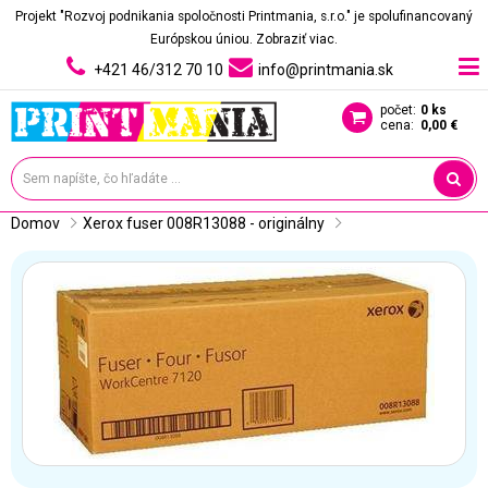
Projekt "Rozvoj podnikania spoločnosti Printmania, s.r.o." je spolufinancovaný
Európskou úniou.
Zobraziť viac.
+421 46/312 70 10
info@printmania.sk
počet:
0 ks
cena:
0,00 €
Domov
Xerox fuser 008R13088 - originálny