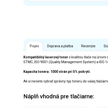
Popis
Doprava a platba
Recenzie
Sú
Kompatibilný laserový toner
s kvalitou tlače na úrovni 
STMC, ISO 9001 (Quality Management System) a ISO 140
Kapacita tonera: 1000 strán pri 5% pokrytí.
Ak si neviete vybrať správny typ toneru do vašej tlačia
Náplň vhodná pre tlačiarne: