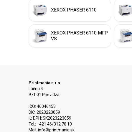
XEROX PHASER 6110
XEROX PHASER 6110 MFP
VS
Printmania s.r.o.
Lúčna 4
971 01 Prievidza
IČO: 46046453
DIČ: 2023223059
IČ DPH: SK2023223059
Tel.: +421 46/312 70 10
Mail:
info@printmania.sk