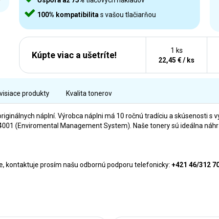
Úspora až 75%
tlačových nákladov
100% kompatibilita
s vašou tlačiarňou
1 ks
Kúpte viac a ušetríte!
22,45 € / ks
visiace produkty
Kvalita tonerov
originálnych náplní. Výrobca náplni má 10 ročnú tradíciu a skúsenosti s v
01 (Enviromental Management System). Naše tonery sú ideálna náhrada
rne, kontaktuje prosím našu odbornú podporu telefonicky:
+421 46/312 7