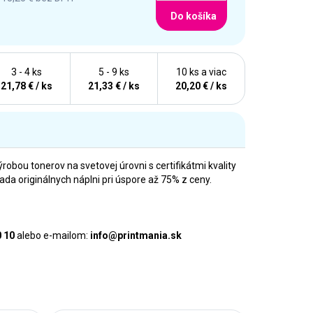
Do košíka
3 - 4 ks
5 - 9 ks
10 ks a viac
21,78 € / ks
21,33 € / ks
20,20 € / ks
ýrobou tonerov na svetovej úrovni s certifikátmi kvality
 originálnych náplni pri úspore až 75% z ceny.
0 10
alebo e-mailom:
info@printmania.sk