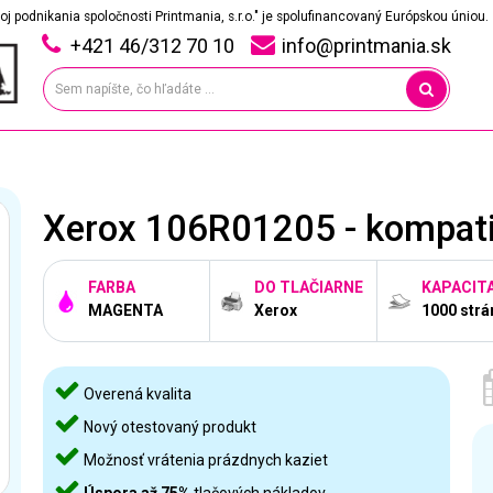
oj podnikania spoločnosti Printmania, s.r.o." je spolufinancovaný Európskou úniou.
+421 46/312 70 10
info@printmania.sk
Xerox 106R01205 - kompati
FARBA
DO TLAČIARNE
KAPACIT
MAGENTA
Xerox
1000 strá
Overená kvalita
Nový otestovaný produkt
Možnosť vrátenia prázdnych kaziet