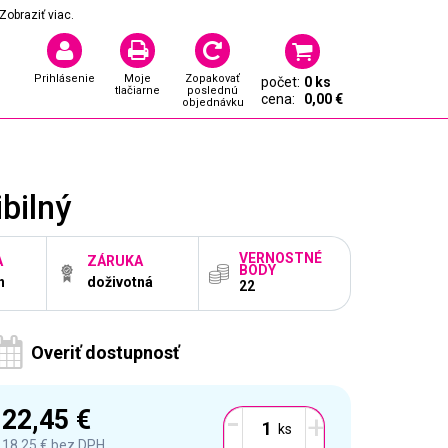
Zobraziť viac.
Prihlásenie
Moje
Zopakovať
počet:
0 ks
tlačiarne
poslednú
cena:
0,00 €
objednávku
bilný
VERNOSTNÉ
A
ZÁRUKA
BODY
n
doživotná
22
Overiť dostupnosť
-
22,45 €
+
18,25 €
bez DPH