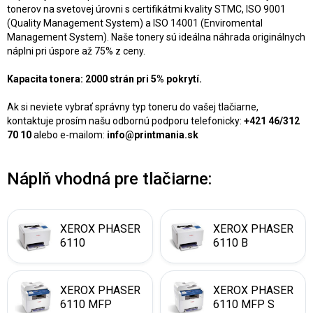
tonerov na svetovej úrovni s certifikátmi kvality STMC, ISO 9001
(Quality Management System) a ISO 14001 (Enviromental
Management System). Naše tonery sú ideálna náhrada originálnych
náplni pri úspore až 75% z ceny.
Kapacita tonera: 2000 strán pri 5% pokrytí.
Ak si neviete vybrať správny typ toneru do vašej tlačiarne,
kontaktuje prosím našu odbornú podporu telefonicky:
+421 46/312
70 10
alebo e-mailom:
info@printmania.sk
Náplň vhodná pre tlačiarne:
XEROX PHASER
XEROX PHASER
6110
6110 B
XEROX PHASER
XEROX PHASER
6110 MFP
6110 MFP S