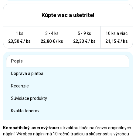
Kúpte viac a ušetríte!
1 ks
3 - 4 ks
5 - 9 ks
10 ks a viac
23,50 € / ks
22,80 € / ks
22,33 € / ks
21,15 € / ks
Popis
Doprava a platba
Recenzie
Súvisiace produkty
Kvalita tonerov
Kompatibilný laserový toner
s kvalitou tlače na úrovni originálnych
náplní. Výrobca náplni má 10 ročnú tradíciu a skúsenosti s výrobou