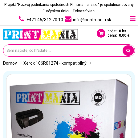
Projekt "Rozvoj podnikania spoločnosti Printmania, s.r.o." je spolufinancovaný
Európskou úniou.
Zobraziť viac.
+421 46/312 70 10
info@printmania.sk
počet:
0 ks
cena:
0,00 €
Domov
Xerox 106R01274 - kompatibilný