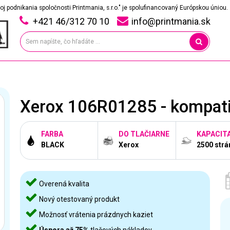
oj podnikania spoločnosti Printmania, s.r.o." je spolufinancovaný Európskou úniou.
+421 46/312 70 10
info@printmania.sk
Xerox 106R01285 - kompati
FARBA
DO TLAČIARNE
KAPACIT
BLACK
Xerox
2500 strá
Overená kvalita
Nový otestovaný produkt
Možnosť vrátenia prázdnych kaziet