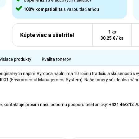
Úspora až 75%
tlačových nákladov
100% kompatibilita
s vašou tlačiarňou
1 ks
Kúpte viac a ušetríte!
30,25 € / ks
visiace produkty
Kvalita tonerov
originálnych náplní. Výrobca náplni má 10 ročnú tradíciu a skúsenosti s v
01 (Enviromental Management System). Naše tonery sú ideálna náhrada
rne, kontaktuje prosím našu odbornú podporu telefonicky:
+421 46/312 7