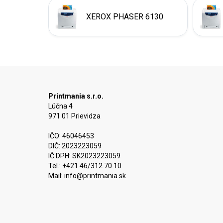
XEROX PHASER 6130
Printmania s.r.o.
Lúčna 4
971 01 Prievidza
IČO: 46046453
DIČ: 2023223059
IČ DPH: SK2023223059
Tel.: +421 46/312 70 10
Mail:
info@printmania.sk