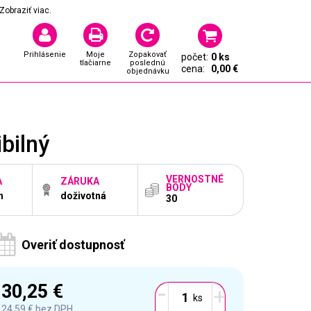
Zobraziť viac.
Prihlásenie
Moje
Zopakovať
počet:
0 ks
tlačiarne
poslednú
cena:
0,00 €
objednávku
bilný
VERNOSTNÉ
A
ZÁRUKA
BODY
n
doživotná
30
Overiť dostupnosť
-
30,25 €
+
24,59 €
bez DPH