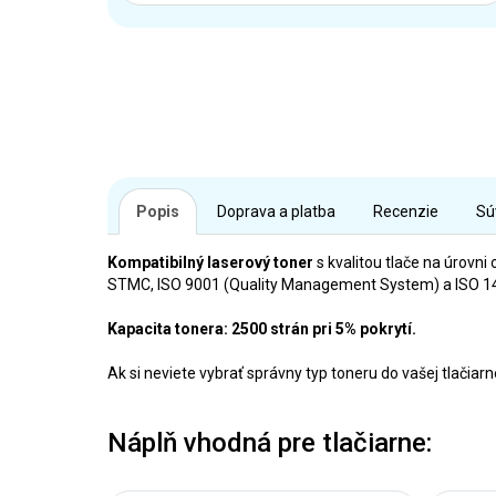
Popis
Doprava a platba
Recenzie
Sú
Kompatibilný laserový toner
s kvalitou tlače na úrovni 
STMC, ISO 9001 (Quality Management System) a ISO 140
Kapacita tonera: 2500 strán pri 5% pokrytí.
Ak si neviete vybrať správny typ toneru do vašej tlačia
Náplň vhodná pre tlačiarne: