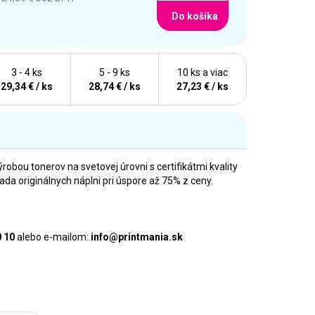
Do košíka
3 - 4 ks
5 - 9 ks
10 ks a viac
29,34 € / ks
28,74 € / ks
27,23 € / ks
ýrobou tonerov na svetovej úrovni s certifikátmi kvality
 originálnych náplni pri úspore až 75% z ceny.
0 10
alebo e-mailom:
info@printmania.sk