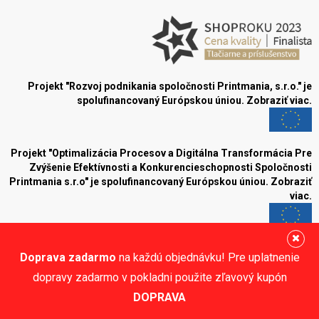
Projekt "Rozvoj podnikania spoločnosti Printmania, s.r.o." je
spolufinancovaný Európskou úniou.
Zobraziť viac.
Projekt "Optimalizácia Procesov a Digitálna Transformácia Pre
Zvýšenie Efektívnosti a Konkurencieschopnosti Spoločnosti
Printmania s.r.o" je spolufinancovaný Európskou úniou.
Zobraziť
viac.
Blog
Doprava zadarmo
na každú objednávku! Pre uplatnenie
Sledujte nás:
dopravy zadarmo v pokladni použite zľavový kupón
DOPRAVA
© Printmania.sk •
NajReklama.sk - tvorba eshopu