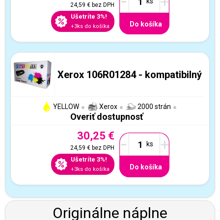
-
+
24,59 €
bez DPH
Ušetríte 3%!
Do košíka
+3ks do košíka
Xerox 106R01284 - kompatibilný
YELLOW
Xerox
2000 strán
Overiť dostupnosť
30,25 €
-
+
24,59 €
bez DPH
Ušetríte 3%!
Do košíka
+3ks do košíka
Originálne náplne