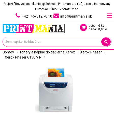
Projekt "Rozvoj podnikania spoločnosti Printmania, s.r.o." je spolufinancovaný
Európskou úniou.
Zobraziť viac.
+421 46/312 70 10
info@printmania.sk
počet:
0 ks
cena:
0,00 €
Domov
Tonery a náplne do tlačiarne Xerox
Xerox Phaser
Xerox Phaser 6130 V N