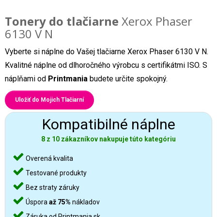
Tonery do tlačiarne
Xerox Phaser
6130 V N
Vyberte si náplne do Vašej tlačiarne Xerox Phaser 6130 V N.
Kvalitné náplne od dlhoročného výrobcu s certifikátmi ISO. S
náplňami od
Printmania
budete určite spokojný.
Uložiť do Mojich Tlačiarní
Kompatibilné náplne
8 z 10 zákazníkov nakupuje túto kategóriu
Overená kvalita
Testované produkty
Bez straty záruky
Úspora
až 75%
nákladov
Záruka od Printmania.sk