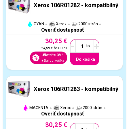
Xerox 106R01282 - kompatibilný
CYAN
Xerox
2000 strán
Overiť dostupnosť
30,25 €
-
+
24,59 €
bez DPH
Ušetríte 3%!
Do košíka
+3ks do košíka
Xerox 106R01283 - kompatibilný
MAGENTA
Xerox
2000 strán
Overiť dostupnosť
30,25 €