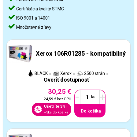
Certifikácia kvality STMC
ISO 9001 a 14001
Množstevné zľavy
Xerox 106R01285 - kompatibilný
BLACK
Xerox
2500 strán
Overiť dostupnosť
30,25 €
-
+
24,59 €
bez DPH
Ušetríte 3%!
Do košíka
+3ks do košíka