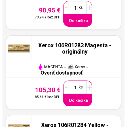
-
+
90,95 €
73,94 €
bez DPH
Do košíka
Xerox 106R01283 Magenta -
originálny
MAGENTA
Xerox
Overiť dostupnosť
-
+
105,30 €
85,61 €
bez DPH
Do košíka
Xerox 106R01284 Yellow -