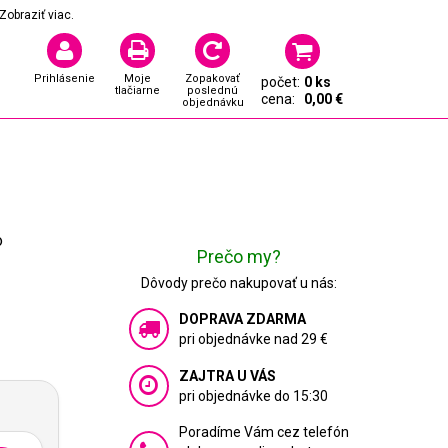
Zobraziť viac.
Prihlásenie
Moje
Zopakovať
počet:
0 ks
tlačiarne
poslednú
cena:
0,00 €
objednávku
o
Prečo my?
Dôvody prečo nakupovať u nás:
DOPRAVA ZDARMA
pri objednávke nad 29 €
ZAJTRA U VÁS
pri objednávke do 15:30
Poradíme Vám cez telefón