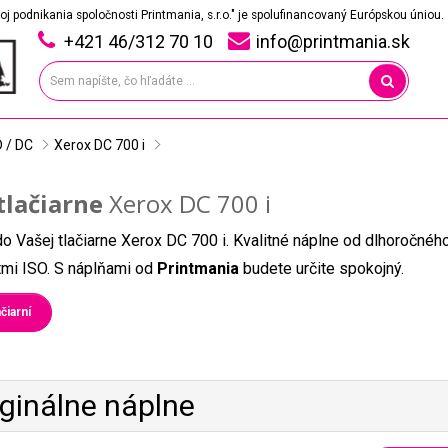
oj podnikania spoločnosti Printmania, s.r.o." je spolufinancovaný Európskou úniou.
+421 46/312 70 10
info@printmania.sk
D / DC
Xerox DC 700 i
tlačiarne
Xerox DC 700 i
do Vašej tlačiarne Xerox DC 700 i. Kvalitné náplne od dlhoročnéh
átmi ISO. S náplňami od
Printmania
budete určite spokojný.
čiarní
iginálne náplne