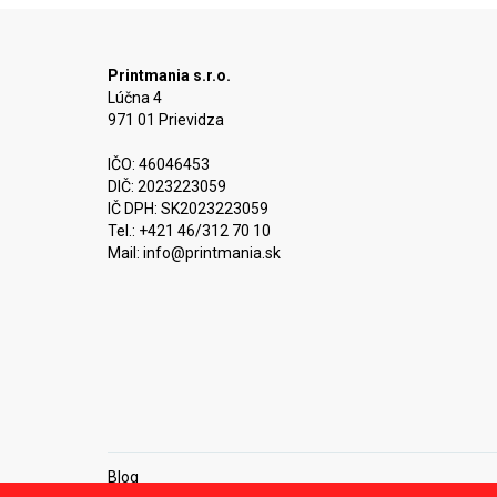
Printmania s.r.o.
Lúčna 4
971 01 Prievidza
IČO: 46046453
DIČ: 2023223059
IČ DPH: SK2023223059
Tel.: +421 46/312 70 10
Mail:
info@printmania.sk
Blog