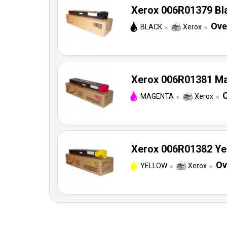
Xerox 006R01379 Bla
Ove
BLACK
Xerox
Xerox 006R01381 Mag
O
MAGENTA
Xerox
Xerox 006R01382 Yel
Ov
YELLOW
Xerox