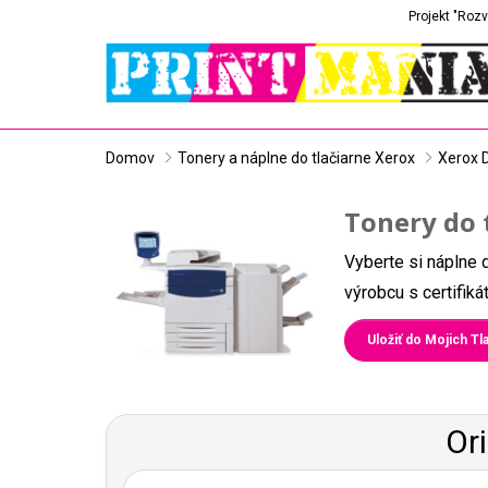
Projekt "Rozv
Domov
Tonery a náplne do tlačiarne Xerox
Xerox 
Tonery do 
Vyberte si náplne 
výrobcu s certifik
Uložiť do Mojich Tla
Or