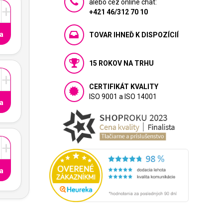
alebo cez online chat:
+
+421 46/312 70 10
a
TOVAR IHNEĎ K DISPOZÍCIÍ
15 ROKOV NA TRHU
+
CERTIFIKÁT KVALITY
ISO 9001 a ISO 14001
a
+
a