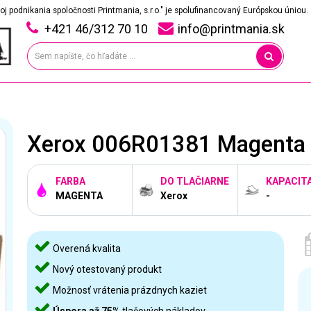
oj podnikania spoločnosti Printmania, s.r.o." je spolufinancovaný Európskou úniou.
+421 46/312 70 10
info@printmania.sk
Xerox 006R01381 Magenta -
FARBA
DO TLAČIARNE
KAPACIT
MAGENTA
Xerox
-
Overená kvalita
Nový otestovaný produkt
Možnosť vrátenia prázdnych kaziet