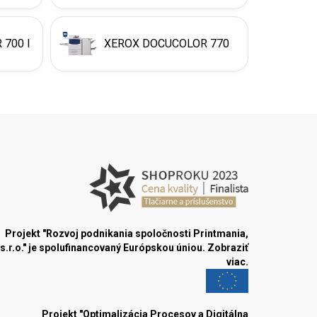
700 I
XEROX DOCUCOLOR 770
Projekt "Rozvoj podnikania spoločnosti Printmania,
s.r.o." je spolufinancovaný Európskou úniou.
Zobraziť
viac.
Projekt "Optimalizácia Procesov a Digitálna