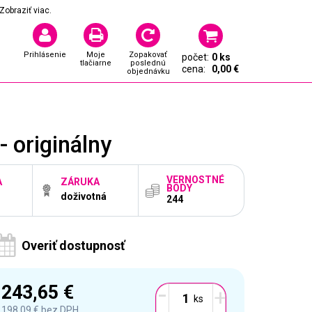
Zobraziť viac.
Prihlásenie
Moje
Zopakovať
počet:
0 ks
tlačiarne
poslednú
cena:
0,00 €
objednávku
 originálny
VERNOSTNÉ
A
ZÁRUKA
BODY
doživotná
244
Overiť dostupnosť
-
243,65 €
+
198,09 €
bez DPH