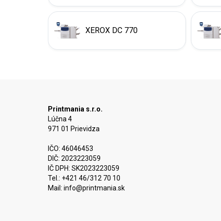
XEROX DC 770
Printmania s.r.o.
Lúčna 4
971 01 Prievidza
IČO: 46046453
DIČ: 2023223059
IČ DPH: SK2023223059
Tel.: +421 46/312 70 10
Mail:
info@printmania.sk