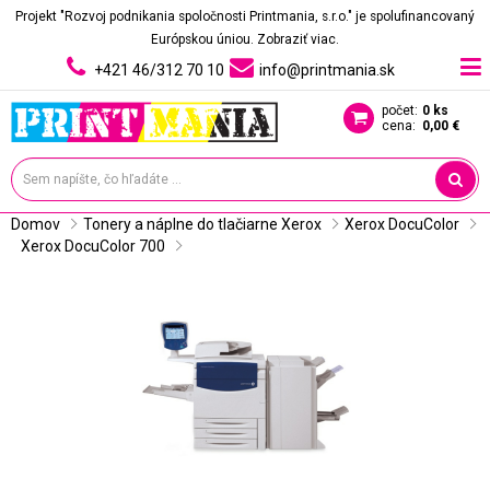
Projekt "Rozvoj podnikania spoločnosti Printmania, s.r.o." je spolufinancovaný
Európskou úniou.
Zobraziť viac.
+421 46/312 70 10
info@printmania.sk
počet:
0 ks
cena:
0,00 €
Domov
Tonery a náplne do tlačiarne Xerox
Xerox DocuColor
Xerox DocuColor 700