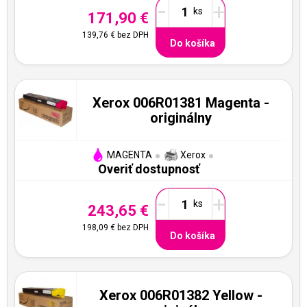
-
+
171,90 €
139,76 €
bez DPH
Do košíka
Xerox 006R01381 Magenta -
originálny
MAGENTA
Xerox
Overiť dostupnosť
-
+
243,65 €
198,09 €
bez DPH
Do košíka
Xerox 006R01382 Yellow -