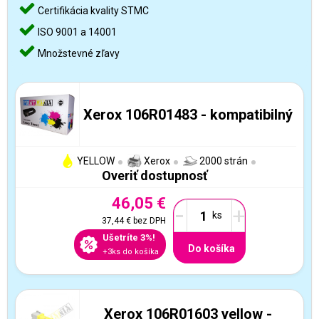
Certifikácia kvality STMC
ISO 9001 a 14001
Množstevné zľavy
Xerox 106R01483 - kompatibilný
YELLOW
Xerox
2000 strán
Overiť dostupnosť
46,05 €
-
+
37,44 €
bez DPH
Ušetríte 3%!
Do košíka
+3ks do košíka
Xerox 106R01603 yellow -