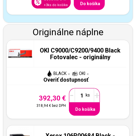
Do košíka
+3ks do košíka
Originálne náplne
OKI C9000/C9200/9400 Black
Fotovalec - originálny
BLACK
OKI
Overiť dostupnosť
-
+
392,30 €
318,94 €
bez DPH
Do košíka
Xerox 106R00684 Black -