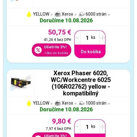
YELLOW
Xerox
6000 strán
Doručíme 10.08.2026
50,75 €
-
+
41,26 €
bez DPH
Ušetríte 3%!
Do košíka
+3ks do košíka
Xerox Phaser 6020,
WC/Workcentre 6025
(106R02762) yellow -
kompatibilný
YELLOW
Xerox
1000 strán
Doručíme 10.08.2026
9,80 €
-
+
7,97 €
bez DPH
Ušetríte 3%!