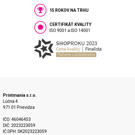
15 ROKOV NA TRHU
CERTIFIKÁT KVALITY
ISO 9001 a ISO 14001
Printmania s.r.o.
Lúčna 4
971 01 Prievidza
IČO: 46046453
DIČ: 2023223059
IČ DPH: SK2023223059