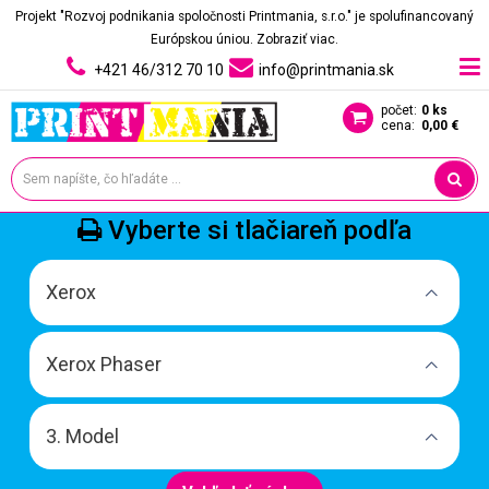
Projekt "Rozvoj podnikania spoločnosti Printmania, s.r.o." je spolufinancovaný
Európskou úniou.
Zobraziť viac.
+421 46/312 70 10
info@printmania.sk
počet:
0 ks
cena:
0,00 €
Vyberte si tlačiareň podľa
Xerox
Xerox Phaser
3. Model