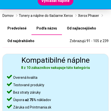
Vyhľadať náplne
Domov
Tonery a náplne do tlačiarne Xerox
Xerox Phaser
Predvolené
Podľa názvu
Od najlacnejšieho
Od najdrahšieho
Zobrazujú 91 - 105 z 239
Kompatibilné náplne
8 z 10 zákazníkov nakupuje túto kategóriu
Overená kvalita
Testované produkty
Bez straty záruky
Úspora
až 75%
nákladov
Záruka od Printmania.sk