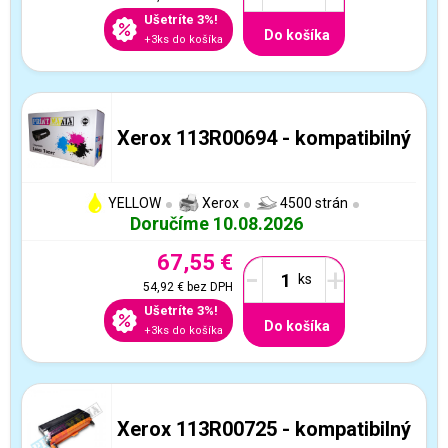
Ušetríte 3%!
Do košíka
+3ks do košíka
Xerox 113R00694 - kompatibilný
YELLOW
Xerox
4500 strán
Doručíme 10.08.2026
67,55 €
-
+
54,92 €
bez DPH
Ušetríte 3%!
Do košíka
+3ks do košíka
Xerox 113R00725 - kompatibilný