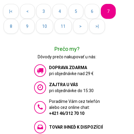
|<
<
3
4
5
6
7
8
9
10
11
>
>|
Prečo my?
Dôvody prečo nakupovať u nás:
DOPRAVA ZDARMA
pri objednávke nad 29 €
ZAJTRA U VÁS
pri objednávke do 15:30
Poradíme Vám cez telefón
alebo cez online chat:
+421 46/312 70 10
TOVAR IHNEĎ K DISPOZÍCIÍ