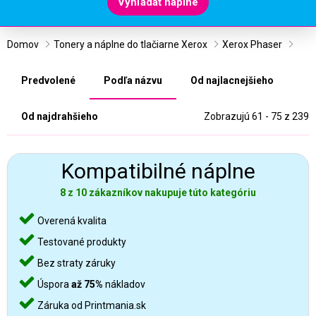
Vyhľadať náplne
Domov
Tonery a náplne do tlačiarne Xerox
Xerox Phaser
Predvolené
Podľa názvu
Od najlacnejšieho
Od najdrahšieho
Zobrazujú 61 - 75 z 239
Kompatibilné náplne
8 z 10 zákazníkov nakupuje túto kategóriu
Overená kvalita
Testované produkty
Bez straty záruky
Úspora
až 75%
nákladov
Záruka od Printmania.sk