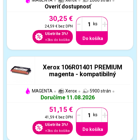
MAGENTA
Xerox
2000 strán
Overiť dostupnosť
30,25 €
-
+
24,59 €
bez DPH
Ušetríte 3%!
Do košíka
+3ks do košíka
Xerox 106R01401 PREMIUM
magenta - kompatibilný
MAGENTA
Xerox
5900 strán
Doručíme 11.08.2026
51,15 €
-
+
41,59 €
bez DPH
Ušetríte 3%!
Do košíka
+3ks do košíka