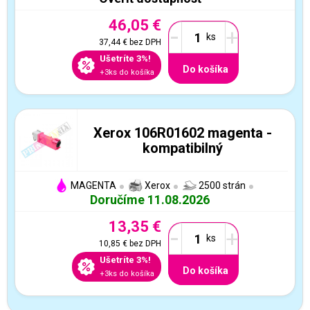
46,05 €
-
+
37,44 €
bez DPH
Ušetríte 3%!
Do košíka
+3ks do košíka
Xerox 106R01602 magenta -
kompatibilný
MAGENTA
Xerox
2500 strán
Doručíme 11.08.2026
13,35 €
-
+
10,85 €
bez DPH
Ušetríte 3%!
Do košíka
+3ks do košíka