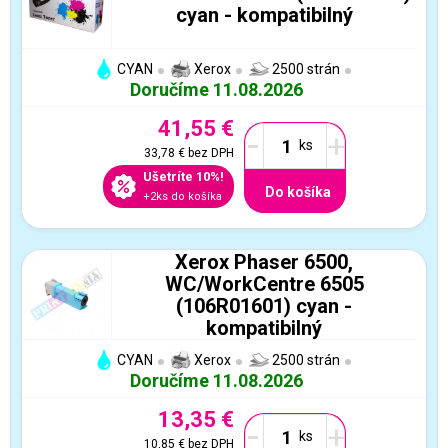
cyan - kompatibilný
CYAN
Xerox
2500 strán
Doručíme 11.08.2026
41,55 €
-
+
33,78 €
bez DPH
Ušetríte 10%!
Do košíka
+2ks do košíka
Xerox Phaser 6500,
WC/WorkCentre 6505
(106R01601) cyan -
kompatibilný
CYAN
Xerox
2500 strán
Doručíme 11.08.2026
13,35 €
-
+
10,85 €
bez DPH