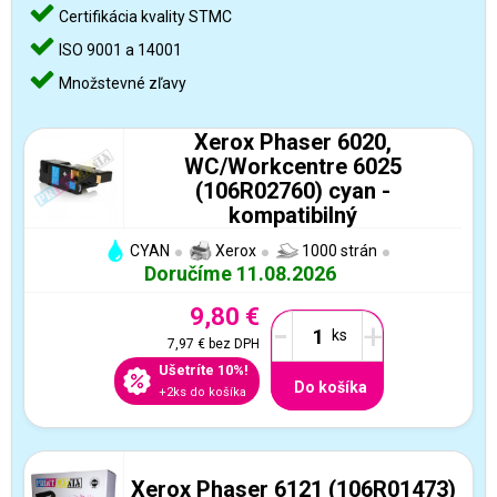
Certifikácia kvality STMC
ISO 9001 a 14001
Množstevné zľavy
Xerox Phaser 6020,
WC/Workcentre 6025
(106R02760) cyan -
kompatibilný
CYAN
Xerox
1000 strán
Doručíme 11.08.2026
9,80 €
-
+
7,97 €
bez DPH
Ušetríte 10%!
Do košíka
+2ks do košíka
Xerox Phaser 6121 (106R01473)