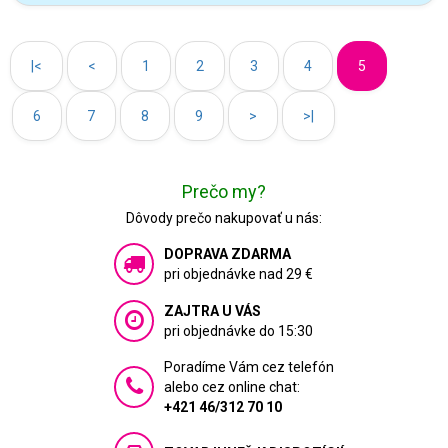
|<
<
1
2
3
4
5
6
7
8
9
>
>|
Prečo my?
Dôvody prečo nakupovať u nás:
DOPRAVA ZDARMA
pri objednávke nad 29 €
ZAJTRA U VÁS
pri objednávke do 15:30
Poradíme Vám cez telefón
alebo cez online chat:
+421 46/312 70 10