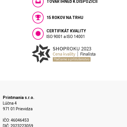
TOVAR IHNEĎ K DISPOZÍCIÍ
15 ROKOV NA TRHU
CERTIFIKÁT KVALITY
ISO 9001 a ISO 14001
Printmania s.r.o.
Lúčna 4
971 01 Prievidza
IČO: 46046453
DIČ: 2023223059