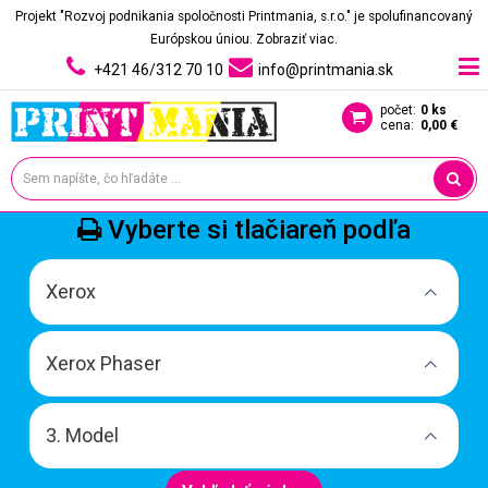
Projekt "Rozvoj podnikania spoločnosti Printmania, s.r.o." je spolufinancovaný
Európskou úniou.
Zobraziť viac.
+421 46/312 70 10
info@printmania.sk
počet:
0 ks
cena:
0,00 €
Vyberte si tlačiareň podľa
Xerox
Xerox Phaser
3. Model