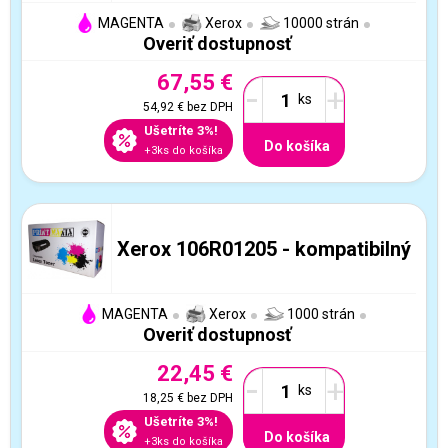
MAGENTA
Xerox
10000 strán
Overiť dostupnosť
67,55 €
-
+
54,92 €
bez DPH
Ušetríte 3%!
Do košíka
+3ks do košíka
Xerox 106R01205 - kompatibilný
MAGENTA
Xerox
1000 strán
Overiť dostupnosť
22,45 €
-
+
18,25 €
bez DPH
Ušetríte 3%!
Do košíka
+3ks do košíka