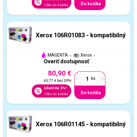
Do košíka
+3ks do košíka
Xerox 106R01083 - kompatibilný
MAGENTA
Xerox
Overiť dostupnosť
80,90 €
-
+
65,77 €
bez DPH
Ušetríte 3%!
Do košíka
+3ks do košíka
Xerox 106R01145 - kompatibilný