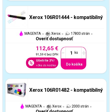
Xerox 106R01444 - kompatibilný
MAGENTA
Xerox
17800 strán
Overiť dostupnosť
112,65 €
-
+
91,59 €
bez DPH
Ušetríte 3%!
Do košíka
+3ks do košíka
Xerox 106R01482 - kompatibilný
MAGENTA
Xerox
2000 strán
Overiť dostupnosť