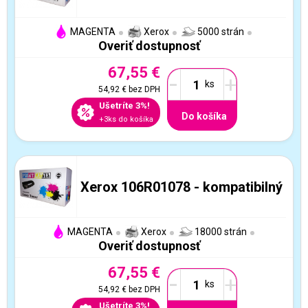
MAGENTA
Xerox
5000 strán
Overiť dostupnosť
67,55 €
-
+
54,92 €
bez DPH
Ušetríte 3%!
Do košíka
+3ks do košíka
Xerox 106R01078 - kompatibilný
MAGENTA
Xerox
18000 strán
Overiť dostupnosť
67,55 €
-
+
54,92 €
bez DPH
Ušetríte 3%!