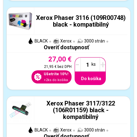
Xerox Phaser 3116 (109R00748)
black - kompatibilný
BLACK
Xerox
3000 strán
Overiť dostupnosť
27,00 €
-
+
21,95 €
bez DPH
Ušetríte 10%!
Do košíka
+2ks do košíka
Xerox Phaser 3117/3122
(106R01159) black -
kompatibilný
BLACK
Xerox
3000 strán
Overiť dostupnosť