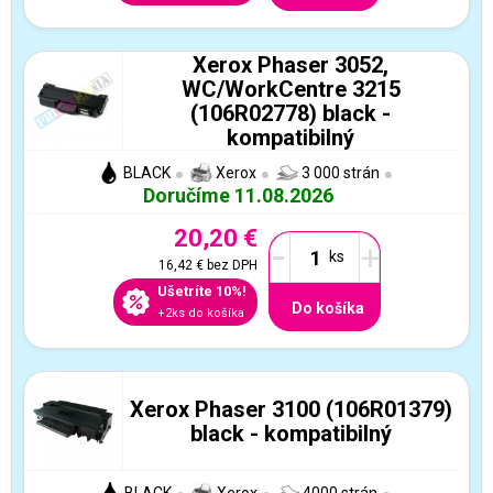
Xerox Phaser 3052,
WC/WorkCentre 3215
(106R02778) black -
kompatibilný
BLACK
Xerox
3 000 strán
Doručíme 11.08.2026
20,20 €
-
+
16,42 €
bez DPH
Ušetríte 10%!
Do košíka
+2ks do košíka
Xerox Phaser 3100 (106R01379)
black - kompatibilný