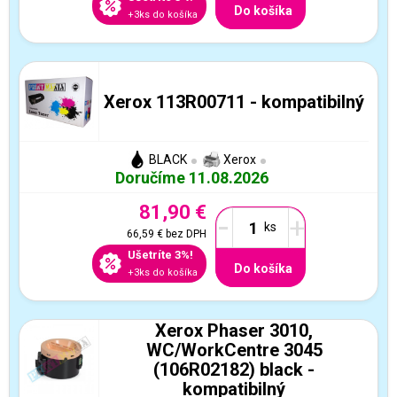
Do košíka
+3ks do košíka
Xerox 113R00711 - kompatibilný
BLACK
Xerox
Doručíme 11.08.2026
81,90 €
-
+
66,59 €
bez DPH
Ušetríte 3%!
Do košíka
+3ks do košíka
Xerox Phaser 3010,
WC/WorkCentre 3045
(106R02182) black -
kompatibilný