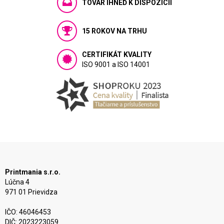
TOVAR IHNEĎ K DISPOZÍCIÍ
15 ROKOV NA TRHU
CERTIFIKÁT KVALITY
ISO 9001 a ISO 14001
Printmania s.r.o.
Lúčna 4
971 01 Prievidza
IČO: 46046453
DIČ: 2023223059