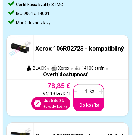
Certifikácia kvality STMC
ISO 9001 a 14001
Množstevné zľavy
Xerox 106R02723 - kompatibilný
BLACK
Xerox
14100 strán
Overiť dostupnosť
78,85 €
-
+
64,11 €
bez DPH
Ušetríte 3%!
Do košíka
+3ks do košíka