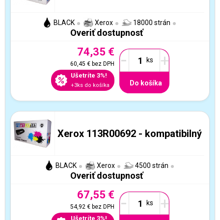
BLACK
Xerox
18000 strán
Overiť dostupnosť
74,35 €
-
+
60,45 €
bez DPH
Ušetríte 3%!
Do košíka
+3ks do košíka
Xerox 113R00692 - kompatibilný
BLACK
Xerox
4500 strán
Overiť dostupnosť
67,55 €
-
+
54,92 €
bez DPH
Ušetríte 3%!