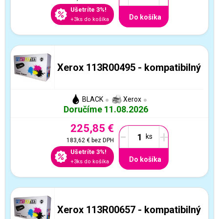
Ušetríte 3%!
Do košíka
+3ks do košíka
Xerox 113R00495 - kompatibilný
BLACK
Xerox
Doručíme 11.08.2026
225,85 €
-
+
183,62 €
bez DPH
Ušetríte 3%!
Do košíka
+3ks do košíka
Xerox 113R00657 - kompatibilný