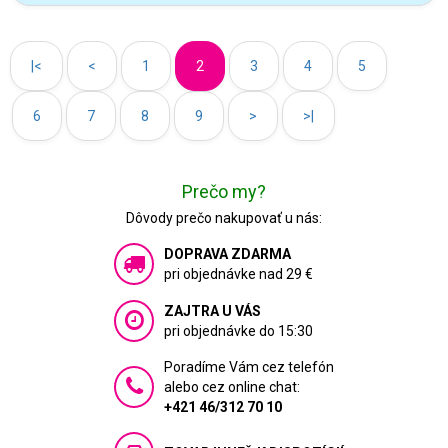
|<
<
1
2
3
4
5
6
7
8
9
>
>|
Prečo my?
Dôvody prečo nakupovať u nás:
DOPRAVA ZDARMA
pri objednávke nad 29 €
ZAJTRA U VÁS
pri objednávke do 15:30
Poradíme Vám cez telefón
alebo cez online chat:
+421 46/312 70 10