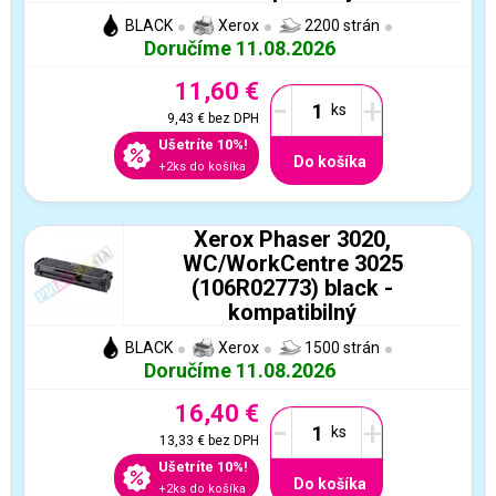
BLACK
Xerox
2200 strán
Doručíme 11.08.2026
11,60 €
-
+
9,43 €
bez DPH
Ušetríte 10%!
Do košíka
+2ks do košíka
Xerox Phaser 3020,
WC/WorkCentre 3025
(106R02773) black -
kompatibilný
BLACK
Xerox
1500 strán
Doručíme 11.08.2026
16,40 €
-
+
13,33 €
bez DPH
Ušetríte 10%!
Do košíka
+2ks do košíka