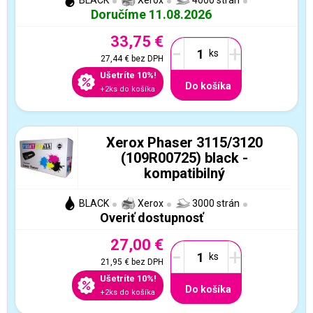
BLACK
Xerox
4000 strán
Doručíme 11.08.2026
33,75 €
-
+
27,44 €
bez DPH
Ušetríte 10%!
Do košíka
+2ks do košíka
Xerox Phaser 3115/3120
(109R00725) black -
kompatibilný
BLACK
Xerox
3000 strán
Overiť dostupnosť
27,00 €
-
+
21,95 €
bez DPH
Ušetríte 10%!
Do košíka
+2ks do košíka