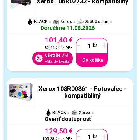
Xerox 106R02732 - kompatibilný
BLACK
Xerox
25300 strán
Doručíme 11.08.2026
101,40 €
-
+
82,44 €
bez DPH
Ušetríte 3%!
Do košíka
+3ks do košíka
Xerox 108R00861 - Fotovalec -
kompatibilný
BLACK
Xerox
Overiť dostupnosť
129,50 €
-
+
105,28 €
bez DPH