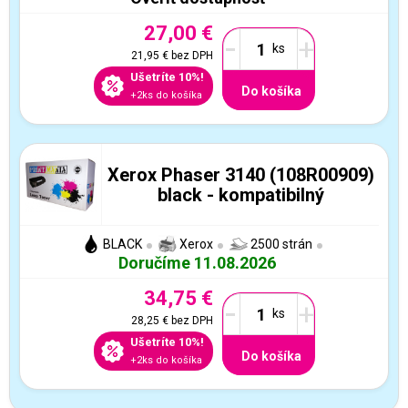
27,00 €
-
+
21,95 €
bez DPH
Ušetríte 10%!
Do košíka
+2ks do košíka
Xerox Phaser 3140 (108R00909)
black - kompatibilný
BLACK
Xerox
2500 strán
Doručíme 11.08.2026
34,75 €
-
+
28,25 €
bez DPH
Ušetríte 10%!
Do košíka
+2ks do košíka