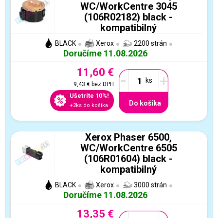
WC/WorkCentre 3045
(106R02182) black -
kompatibilný
BLACK
Xerox
2200 strán
Doručíme 11.08.2026
11,60 €
-
+
9,43 €
bez DPH
Ušetríte 10%!
Do košíka
+2ks do košíka
Xerox Phaser 6500,
WC/WorkCentre 6505
(106R01604) black -
kompatibilný
BLACK
Xerox
3000 strán
Doručíme 11.08.2026
13,35 €