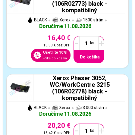
(106R02773) black -
kompatibilný
BLACK
Xerox
1500 strán
Doručíme 11.08.2026
16,40 €
-
+
13,33 €
bez DPH
Ušetríte 10%!
Do košíka
+2ks do košíka
Xerox Phaser 3052,
WC/WorkCentre 3215
(106R02778) black -
kompatibilný
BLACK
Xerox
3 000 strán
Doručíme 11.08.2026
20,20 €
-
+
16,42 €
bez DPH