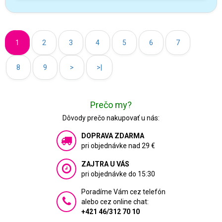
1
2
3
4
5
6
7
8
9
>
>|
Prečo my?
Dôvody prečo nakupovať u nás:
DOPRAVA ZDARMA
pri objednávke nad 29 €
ZAJTRA U VÁS
pri objednávke do 15:30
Poradíme Vám cez telefón
alebo cez online chat:
+421 46/312 70 10