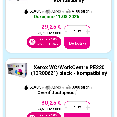
BLACK
Xerox
4100 strán
Doručíme 11.08.2026
29,25 €
-
+
23,78 €
bez DPH
Ušetríte 10%!
Do košíka
+2ks do košíka
Xerox WC/WorkCentre PE220
(13R00621) black - kompatibilný
BLACK
Xerox
3000 strán
Overiť dostupnosť
30,25 €
-
+
24,59 €
bez DPH
Ušetríte 10%!