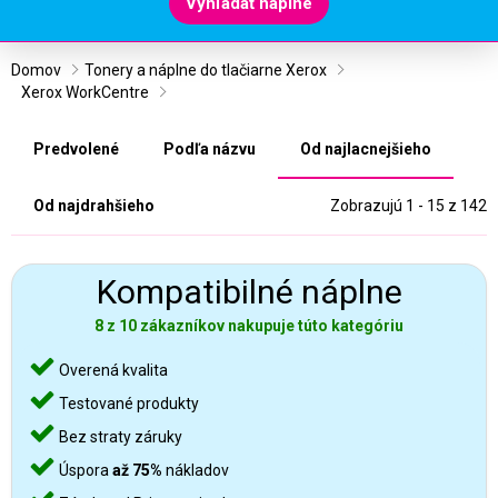
Vyhľadať náplne
Domov
Tonery a náplne do tlačiarne Xerox
Xerox WorkCentre
Predvolené
Podľa názvu
Od najlacnejšieho
Od najdrahšieho
Zobrazujú 1 - 15 z 142
Kompatibilné náplne
8 z 10 zákazníkov nakupuje túto kategóriu
Overená kvalita
Testované produkty
Bez straty záruky
Úspora
až 75%
nákladov