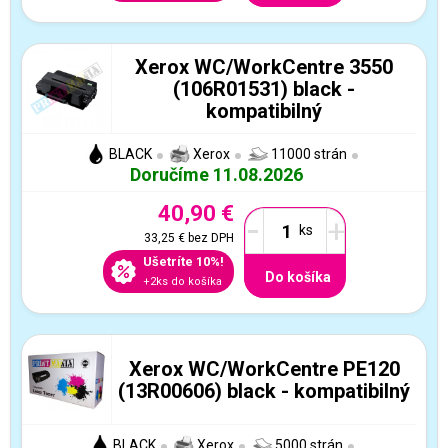
Xerox WC/WorkCentre 3550
(106R01531) black -
kompatibilný
BLACK
Xerox
11000 strán
Doručíme 11.08.2026
40,90 €
-
+
33,25 €
bez DPH
Ušetríte 10%!
Do košíka
+2ks do košíka
Xerox WC/WorkCentre PE120
(13R00606) black - kompatibilný
BLACK
Xerox
5000 strán