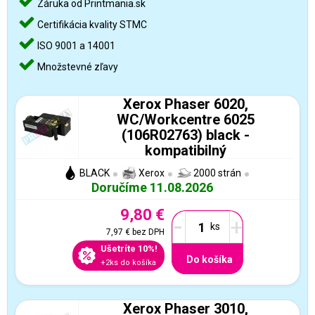
Záruka od Printmania.sk
Certifikácia kvality STMC
ISO 9001 a 14001
Množstevné zľavy
Xerox Phaser 6020,
WC/Workcentre 6025
(106R02763) black -
kompatibilný
BLACK
Xerox
2000 strán
Doručíme 11.08.2026
9,80 €
-
+
7,97 €
bez DPH
Ušetríte 10%!
Do košíka
+2ks do košíka
Xerox Phaser 3010,