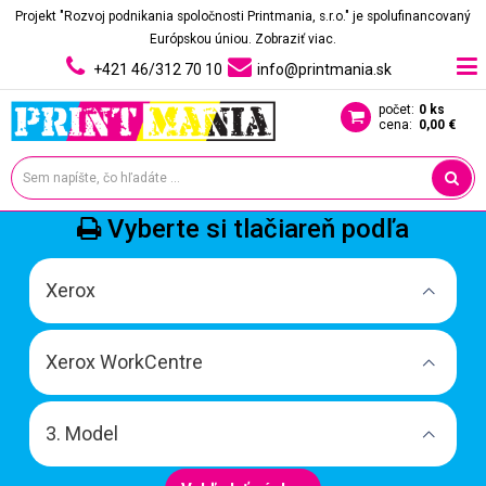
Projekt "Rozvoj podnikania spoločnosti Printmania, s.r.o." je spolufinancovaný
Európskou úniou.
Zobraziť viac.
+421 46/312 70 10
info@printmania.sk
počet:
0 ks
cena:
0,00 €
Vyberte si tlačiareň podľa
Xerox
Xerox WorkCentre
3. Model