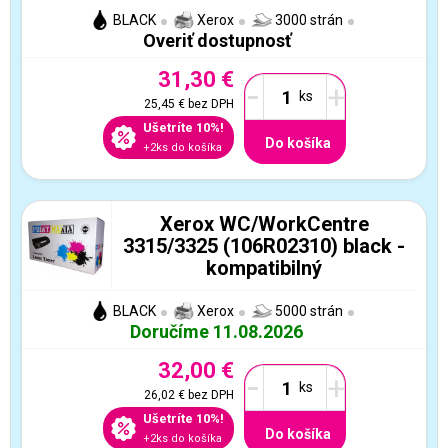
BLACK
Xerox
3000 strán
Overiť dostupnosť
31,30 €
-
+
25,45 €
bez DPH
Ušetríte 10%!
Do košíka
+2ks do košíka
Xerox WC/WorkCentre
3315/3325 (106R02310) black -
kompatibilný
BLACK
Xerox
5000 strán
Doručíme 11.08.2026
32,00 €
-
+
26,02 €
bez DPH
Ušetríte 10%!
Do košíka
+2ks do košíka