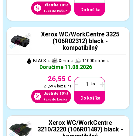
Ušetríte 10%!
Do košíka
+2ks do košíka
Xerox WC/WorkCentre 3325
(106R02312) black -
kompatibilný
BLACK
Xerox
11000 strán
Doručíme 11.08.2026
26,55 €
-
+
21,59 €
bez DPH
Ušetríte 10%!
Do košíka
+2ks do košíka
Xerox WC/WorkCentre
3210/3220 (106R01487) black -
kompatibilný