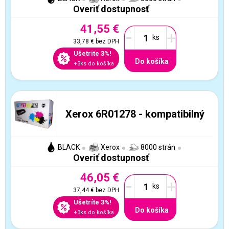
Overiť dostupnosť
41,55 €
-
+
33,78 €
bez DPH
Ušetríte 3%!
Do košíka
+3ks do košíka
Xerox 6R01278 - kompatibilný
BLACK
Xerox
8000 strán
Overiť dostupnosť
46,05 €
-
+
37,44 €
bez DPH
Ušetríte 3%!
Do košíka
+3ks do košíka