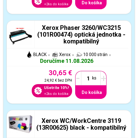
Do košíka
+2ks do košíka
Xerox Phaser 3260/WC3215
(101R00474) optická jednotka -
kompatibilný
BLACK
Xerox
10 000 strán
Doručíme 11.08.2026
30,65 €
-
+
24,92 €
bez DPH
Ušetríte 10%!
Do košíka
+2ks do košíka
Xerox WC/WorkCentre 3119
(13R00625) black - kompatibilný