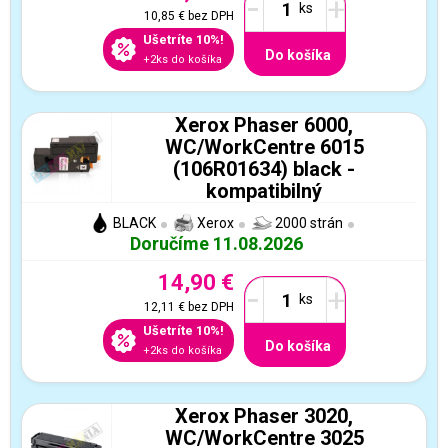
-
+
10,85 €
bez DPH
Ušetríte 10%!
Do košíka
+2ks do košíka
Xerox Phaser 6000,
WC/WorkCentre 6015
(106R01634) black -
kompatibilný
BLACK
Xerox
2000 strán
Doručíme 11.08.2026
14,90 €
-
+
12,11 €
bez DPH
Ušetríte 10%!
Do košíka
+2ks do košíka
Xerox Phaser 3020,
WC/WorkCentre 3025