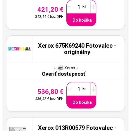
-
+
421,20 €
342,44 €
bez DPH
Do košíka
Xerox 675K69240 Fotovalec -
originálny
Xerox
Overiť dostupnosť
-
+
536,80 €
436,42 €
bez DPH
Do košíka
Xerox 013R00579 Fotovalec -