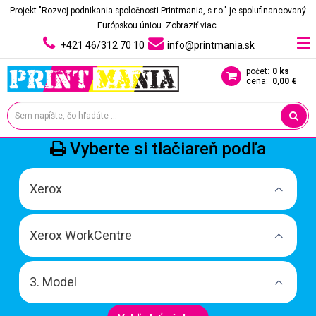
Projekt "Rozvoj podnikania spoločnosti Printmania, s.r.o." je spolufinancovaný
Európskou úniou.
Zobraziť viac.
+421 46/312 70 10
info@printmania.sk
počet:
0 ks
cena:
0,00 €
Vyberte si tlačiareň podľa
Xerox
Xerox WorkCentre
3. Model