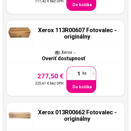
111,42 €
bez DPH
Do košíka
Xerox 113R00607 Fotovalec -
originálny
Xerox
Overiť dostupnosť
-
+
277,50 €
225,61 €
bez DPH
Do košíka
Xerox 013R00662 Fotovalec -
originálny