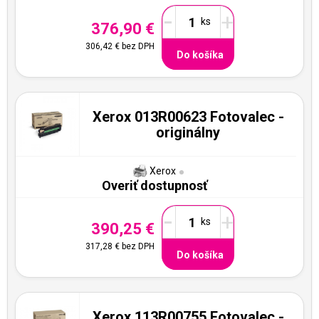
-
+
376,90 €
306,42 €
bez DPH
Do košíka
Xerox 013R00623 Fotovalec -
originálny
Xerox
Overiť dostupnosť
-
+
390,25 €
317,28 €
bez DPH
Do košíka
Xerox 113R00755 Fotovalec -