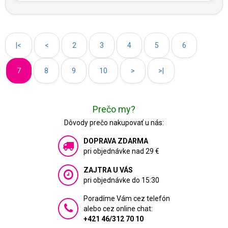
|<
<
2
3
4
5
6
7
8
9
10
>
>|
Prečo my?
Dôvody prečo nakupovať u nás:
DOPRAVA ZDARMA
pri objednávke nad 29 €
ZAJTRA U VÁS
pri objednávke do 15:30
Poradíme Vám cez telefón
alebo cez online chat:
+421 46/312 70 10