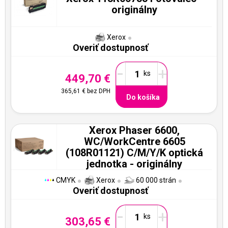
originálny
Xerox
Overiť dostupnosť
-
+
449,70 €
365,61 €
bez DPH
Do košíka
Xerox Phaser 6600,
WC/WorkCentre 6605
(108R01121) C/M/Y/K optická
jednotka - originálny
CMYK
Xerox
60 000 strán
Overiť dostupnosť
-
+
303,65 €