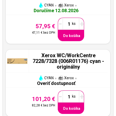
CYAN
Xerox
Doručíme 12.08.2026
-
+
57,95 €
47,11 €
bez DPH
Do košíka
Xerox WC/WorkCentre
7228/7328 (006R01176) cyan -
originálny
CYAN
Xerox
Overiť dostupnosť
-
+
101,20 €
82,28 €
bez DPH
Do košíka