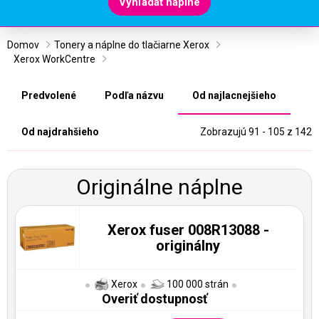
Vyhľadať náplne
Domov
Tonery a náplne do tlačiarne Xerox
Xerox WorkCentre
Predvolené
Podľa názvu
Od najlacnejšieho
Od najdrahšieho
Zobrazujú 91 - 105 z 142
Originálne náplne
Xerox fuser 008R13088 -
originálny
Xerox
100 000 strán
Overiť dostupnosť