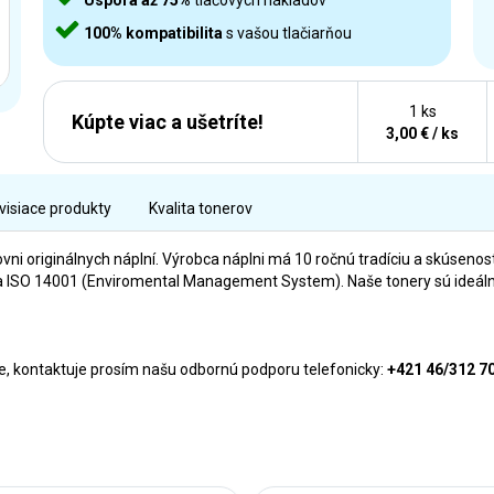
Úspora až 75%
tlačových nákladov
100% kompatibilita
s vašou tlačiarňou
1 ks
Kúpte viac a ušetríte!
3,00 € / ks
visiace produkty
Kvalita tonerov
ovni originálnych náplní. Výrobca náplni má 10 ročnú tradíciu a skúsenost
ISO 14001 (Enviromental Management System). Naše tonery sú ideálna 
rne, kontaktuje prosím našu odbornú podporu telefonicky:
+421 46/312 7