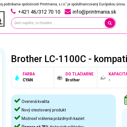
oj podnikania spoločnosti Printmania, s.r.o." je spolufinancovaný Európskou úniou.
+421 46/312 70 10
info@printmania.sk
Brother LC-1100C - kompati
FARBA
DO TLAČIARNE
KAPACIT
CYAN
Brother
-
Overená kvalita
Nový otestovaný produkt
Možnosť vrátenia prázdnych kaziet