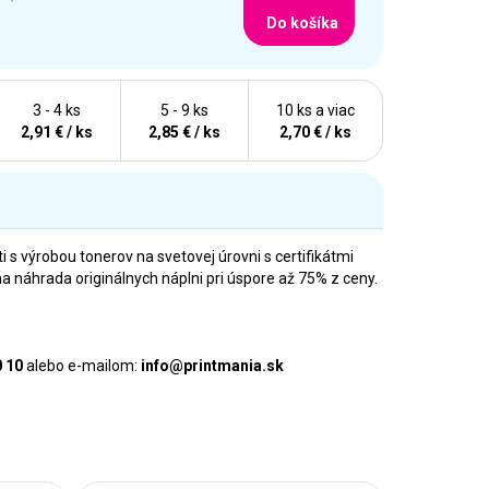
Do košíka
3 - 4 ks
5 - 9 ks
10 ks a viac
2,91 € / ks
2,85 € / ks
2,70 € / ks
i s výrobou tonerov na svetovej úrovni s certifikátmi
náhrada originálnych náplni pri úspore až 75% z ceny.
0 10
alebo e-mailom:
info@printmania.sk