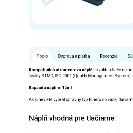
Popis
Doprava a platba
Recenzie
Sú
Kompatibilná atramentová náplň
s kvalitou tlače na úr
kvality STMC, ISO 9001 (Quality Management System) a 
Kapacita náplne: 12ml
Ak si neviete vybrať správny typ toneru do vašej tlačia
Náplň vhodná pre tlačiarne: