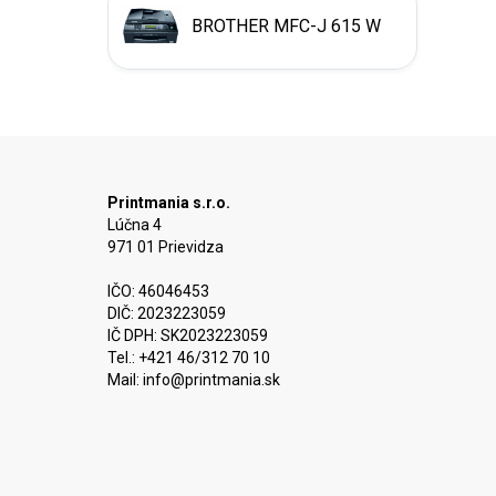
BROTHER MFC-J 615 W
Printmania s.r.o.
Lúčna 4
971 01 Prievidza
IČO: 46046453
DIČ: 2023223059
IČ DPH: SK2023223059
Tel.: +421 46/312 70 10
Mail:
info@printmania.sk