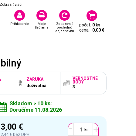
Zobraziť viac.
Prihlásenie
Moje
Zopakovať
počet:
0 ks
tlačiarne
poslednú
cena:
0,00 €
objednávku
bilný
VERNOSTNÉ
A
ZÁRUKA
BODY
doživotná
3
Skladom > 10 ks:
Doručíme 11.08.2026
-
3,00 €
+
2,44 €
bez DPH