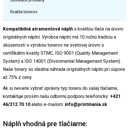
Súvisiace produkty
Kvalita tonerov
Kompatibilná atramentová náplň
s kvalitou tlače na úrovni
originálnych náplní. Výrobca náplni má 10 ročnú tradíciu a
skúsenosti s výrobou tonerov na svetovej úrovni s
certifikátmi kvality STMC, ISO 9001 (Quality Management
System) a ISO 14001 (Enviromental Management System).
Naše tonery sú ideálna náhrada originálnych náplni pri úspore
až 75% z ceny.
Ak si neviete vybrať správny typ toneru do vašej tlačiarne,
kontaktuje prosím našu odbornú podporu telefonicky:
+421
46/312 70 10
alebo e-mailom:
info@printmania.sk
Náplň vhodná pre tlačiarne: