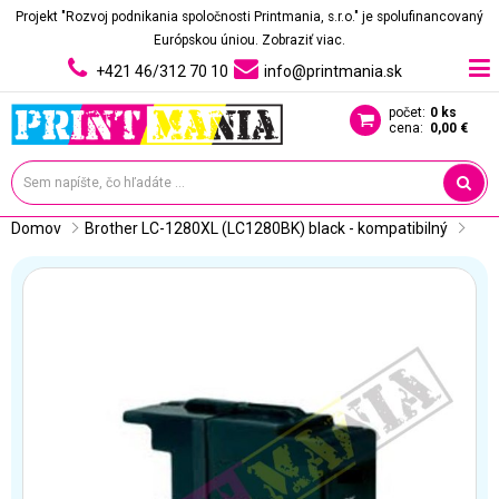
Projekt "Rozvoj podnikania spoločnosti Printmania, s.r.o." je spolufinancovaný
Európskou úniou.
Zobraziť viac.
+421 46/312 70 10
info@printmania.sk
počet:
0 ks
cena:
0,00 €
Domov
Brother LC-1280XL (LC1280BK) black - kompatibilný