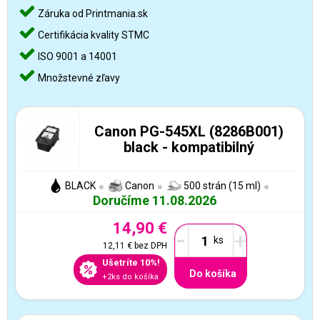
Záruka od Printmania.sk
Certifikácia kvality STMC
ISO 9001 a 14001
Množstevné zľavy
Canon PG-545XL (8286B001)
black - kompatibilný
BLACK
Canon
500 strán (15 ml)
Doručíme 11.08.2026
14,90 €
-
+
12,11 €
bez DPH
Ušetríte 10%!
Do košíka
+2ks do košíka