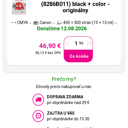
(8286B011) black + color -
originálny
CMYK
Canon
400 + 300 strán (15 + 13 ml)
Doručíme 12.08.2026
-
+
46,90 €
38,13 €
bez DPH
Do košíka
Prečo my?
Dôvody prečo nakupovať u nás:
DOPRAVA ZDARMA
pri objednávke nad 29 €
ZAJTRA U VÁS
pri objednávke do 15:30