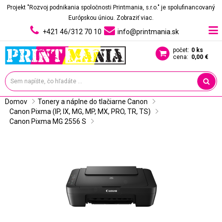
Projekt "Rozvoj podnikania spoločnosti Printmania, s.r.o." je spolufinancovaný
Európskou úniou.
Zobraziť viac.
+421 46/312 70 10
info@printmania.sk
počet:
0 ks
cena:
0,00 €
Domov
Tonery a náplne do tlačiarne Canon
Canon Pixma (IP, IX, MG, MP, MX, PRO, TR, TS)
Canon Pixma MG 2556 S