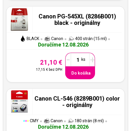
Canon PG-545XL (8286B001)
black - originálny
BLACK
Canon
400 strán (15 ml)
Doručíme 12.08.2026
-
+
21,10 €
17,15 €
bez DPH
Do košíka
Canon CL-546 (8289B001) color
- originálny
CMY
Canon
180 strán (8 ml)
Doručíme 12.08.2026