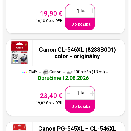
-
+
19,90 €
16,18 €
bez DPH
Do košíka
Canon CL-546XL (8288B001)
color - originálny
CMY
Canon
300 strán (13 ml)
Doručíme 12.08.2026
-
+
23,40 €
19,02 €
bez DPH
Do košíka
Canon PG-545XL + CL-546XL