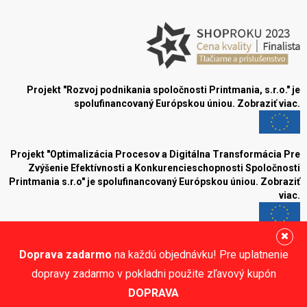
Projekt "Rozvoj podnikania spoločnosti Printmania, s.r.o." je
spolufinancovaný Európskou úniou.
Zobraziť viac.
Projekt "Optimalizácia Procesov a Digitálna Transformácia Pre
Zvýšenie Efektívnosti a Konkurencieschopnosti Spoločnosti
Printmania s.r.o" je spolufinancovaný Európskou úniou.
Zobraziť
viac.
Blog
Doprava zadarmo
na každú objednávku! Pre uplatnenie
Sledujte nás:
dopravy zadarmo v pokladni použite zľavový kupón
DOPRAVA
© Printmania.sk •
NajReklama.sk - tvorba eshopu