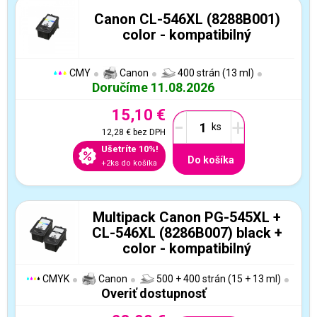
Canon CL-546XL (8288B001)
color - kompatibilný
CMY
Canon
400 strán (13 ml)
Doručíme 11.08.2026
15,10 €
-
+
12,28 €
bez DPH
Ušetríte 10%!
Do košíka
+2ks do košíka
Multipack Canon PG-545XL +
CL-546XL (8286B007) black +
color - kompatibilný
CMYK
Canon
500 + 400 strán (15 + 13 ml)
Overiť dostupnosť