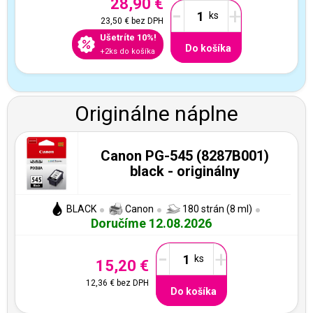
28,90 €
-
+
23,50 €
bez DPH
Ušetríte 10%!
Do košíka
+2ks do košíka
Originálne náplne
Canon PG-545 (8287B001)
black - originálny
BLACK
Canon
180 strán (8 ml)
Doručíme 12.08.2026
-
+
15,20 €
12,36 €
bez DPH
Do košíka