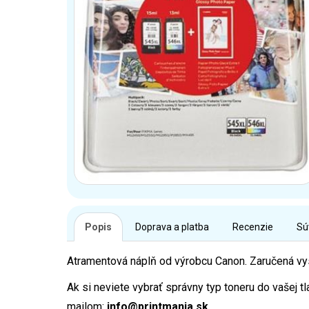
Popis
Doprava a platba
Recenzie
Sú
Atramentová náplň od výrobcu Canon. Zaručená vyso
Ak si neviete vybrať správny typ toneru do vašej t
mailom:
info@printmania.sk.