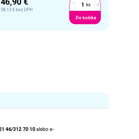
-
46,90 €
+
38,13 €
bez DPH
Do košíka
21 46/312 70 10
alebo e-