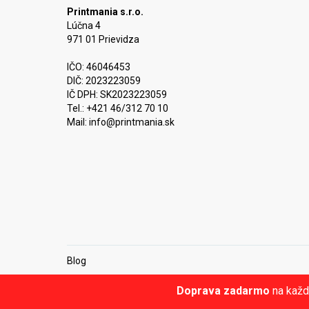
Printmania s.r.o.
Lúčna 4
971 01 Prievidza
IČO: 46046453
DIČ: 2023223059
IČ DPH: SK2023223059
Tel.: +421 46/312 70 10
Mail:
info@printmania.sk
Blog
Doprava zadarmo
na každ
© Printmania.sk •
NajReklama.sk - tvorba eshopu