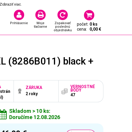
Zobraziť viac.
Prihlásenie
Moje
Zopakovať
počet:
0 ks
tlačiarne
poslednú
cena:
0,00 €
objednávku
L (8286B011) black +
A
VERNOSTNÉ
ZÁRUKA
BODY
 strán
2 roky
47
l)
Skladom > 10 ks:
Doručíme 12.08.2026