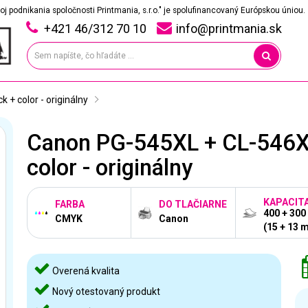
oj podnikania spoločnosti Printmania, s.r.o." je spolufinancovaný Európskou úniou.
+421 46/312 70 10
info@printmania.sk
+ color - originálny
Canon PG-545XL + CL-546X
color - originálny
KAPACIT
FARBA
DO TLAČIARNE
400 + 300
CMYK
Canon
(15 + 13 m
Overená kvalita
Nový otestovaný produkt