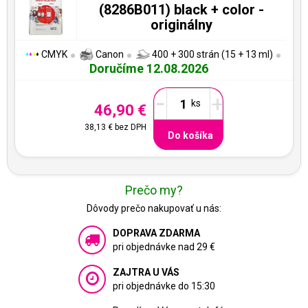
(8286B011) black + color -
originálny
CMYK
Canon
400 + 300 strán (15 + 13 ml)
Doručíme 12.08.2026
-
+
46,90 €
38,13 €
bez DPH
Do košíka
Prečo my?
Dôvody prečo nakupovať u nás:
DOPRAVA ZDARMA
pri objednávke nad 29 €
ZAJTRA U VÁS
pri objednávke do 15:30