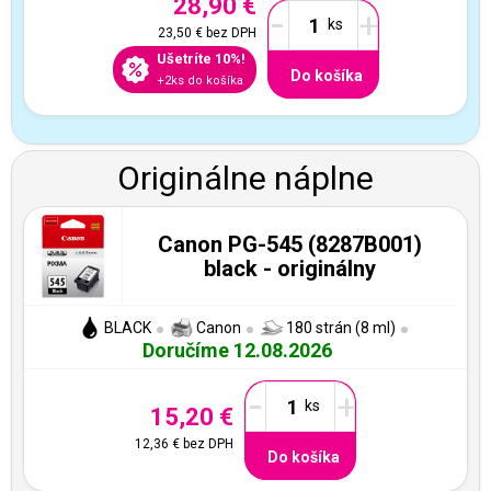
28,90 €
-
+
23,50 €
bez DPH
Ušetríte 10%!
Do košíka
+2ks do košíka
Originálne náplne
Canon PG-545 (8287B001)
black - originálny
BLACK
Canon
180 strán (8 ml)
Doručíme 12.08.2026
-
+
15,20 €
12,36 €
bez DPH
Do košíka