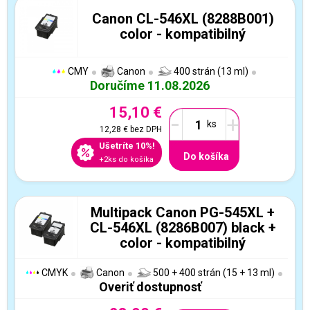
Canon CL-546XL (8288B001)
color - kompatibilný
CMY
Canon
400 strán (13 ml)
Doručíme 11.08.2026
15,10 €
-
+
12,28 €
bez DPH
Ušetríte 10%!
Do košíka
+2ks do košíka
Multipack Canon PG-545XL +
CL-546XL (8286B007) black +
color - kompatibilný
CMYK
Canon
500 + 400 strán (15 + 13 ml)
Overiť dostupnosť