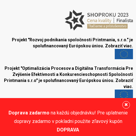
Projekt "Rozvoj podnikania spoločnosti Printmania, s.r.o." je
spolufinancovaný Európskou úniou.
Zobraziť viac.
Projekt "Optimalizácia Procesov a Digitálna Transformácia Pre
Zvýšenie Efektívnosti a Konkurencieschopnosti Spoločnosti
Printmania s.r.o" je spolufinancovaný Európskou úniou.
Zobraziť
viac.
Blog
Doprava zadarmo
na každú objednávku! Pre uplatnenie
Sledujte nás:
dopravy zadarmo v pokladni použite zľavový kupón
DOPRAVA
© Printmania.sk •
NajReklama.sk - tvorba eshopu