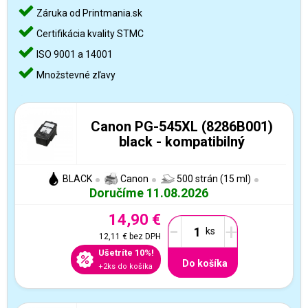
Záruka od Printmania.sk
Certifikácia kvality STMC
ISO 9001 a 14001
Množstevné zľavy
Canon PG-545XL (8286B001)
black - kompatibilný
BLACK
Canon
500 strán (15 ml)
Doručíme 11.08.2026
14,90 €
-
+
12,11 €
bez DPH
Ušetríte 10%!
Do košíka
+2ks do košíka