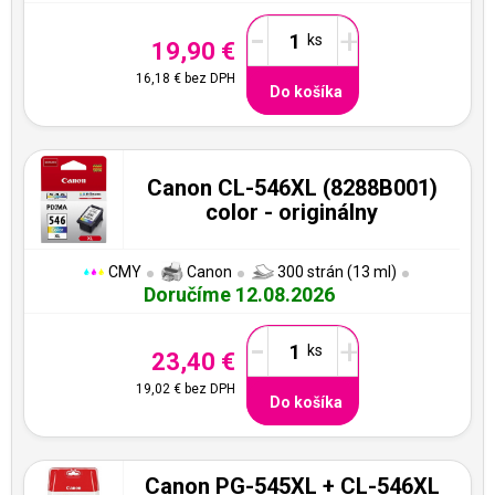
-
+
19,90 €
16,18 €
bez DPH
Do košíka
Canon CL-546XL (8288B001)
color - originálny
CMY
Canon
300 strán (13 ml)
Doručíme 12.08.2026
-
+
23,40 €
19,02 €
bez DPH
Do košíka
Canon PG-545XL + CL-546XL