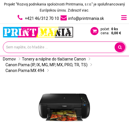
Projekt "Rozvoj podnikania spoločnosti Printmania, s.r.o." je spolufinancovaný
Európskou úniou.
Zobraziť viac.
+421 46/312 70 10
info@printmania.sk
počet:
0 ks
cena:
0,00 €
Domov
Tonery a náplne do tlačiarne Canon
Canon Pixma (IP, IX, MG, MP, MX, PRO, TR, TS)
Canon Pixma MX 494