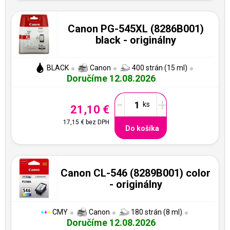
Canon PG-545XL (8286B001)
black - originálny
BLACK
Canon
400 strán (15 ml)
Doručíme 12.08.2026
-
+
21,10 €
17,15 €
bez DPH
Do košíka
Canon CL-546 (8289B001) color
- originálny
CMY
Canon
180 strán (8 ml)
Doručíme 12.08.2026