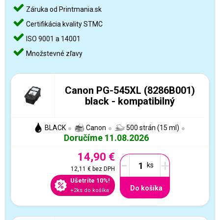
Záruka od Printmania.sk
Certifikácia kvality STMC
ISO 9001 a 14001
Množstevné zľavy
Canon PG-545XL (8286B001)
black - kompatibilný
BLACK
Canon
500 strán (15 ml)
Doručíme 11.08.2026
14,90 €
-
+
12,11 €
bez DPH
Ušetríte 10%!
Do košíka
+2ks do košíka