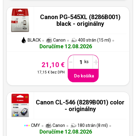
Canon PG-545XL (8286B001)
black - originálny
BLACK
Canon
400 strán (15 ml)
Doručíme 12.08.2026
-
+
21,10 €
17,15 €
bez DPH
Do košíka
Canon CL-546 (8289B001) color
- originálny
CMY
Canon
180 strán (8 ml)
Doručíme 12.08.2026