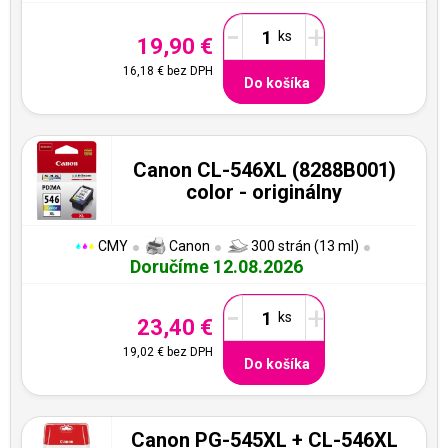
-
+
19,90 €
16,18 €
bez DPH
Do košíka
Canon CL-546XL (8288B001)
color - originálny
CMY
Canon
300 strán (13 ml)
Doručíme 12.08.2026
-
+
23,40 €
19,02 €
bez DPH
Do košíka
Canon PG-545XL + CL-546XL