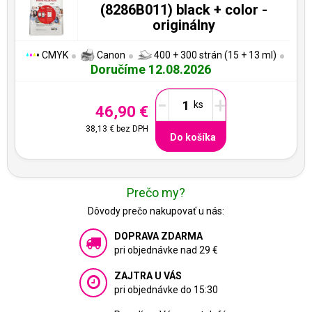
(8286B011) black + color -
originálny
CMYK
Canon
400 + 300 strán (15 + 13 ml)
Doručíme 12.08.2026
-
+
46,90 €
38,13 €
bez DPH
Do košíka
Prečo my?
Dôvody prečo nakupovať u nás:
DOPRAVA ZDARMA
pri objednávke nad 29 €
ZAJTRA U VÁS
pri objednávke do 15:30