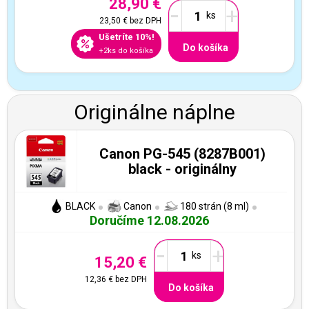
28,90 €
-
+
23,50 €
bez DPH
Ušetríte 10%!
Do košíka
+2ks do košíka
Originálne náplne
Canon PG-545 (8287B001)
black - originálny
BLACK
Canon
180 strán (8 ml)
Doručíme 12.08.2026
-
+
15,20 €
12,36 €
bez DPH
Do košíka