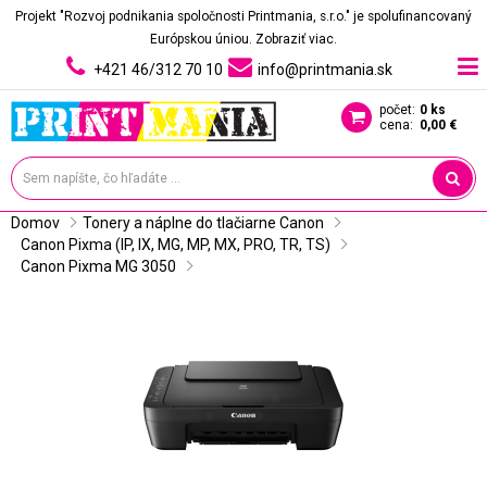
Projekt "Rozvoj podnikania spoločnosti Printmania, s.r.o." je spolufinancovaný
Európskou úniou.
Zobraziť viac.
+421 46/312 70 10
info@printmania.sk
počet:
0 ks
cena:
0,00 €
Domov
Tonery a náplne do tlačiarne Canon
Canon Pixma (IP, IX, MG, MP, MX, PRO, TR, TS)
Canon Pixma MG 3050