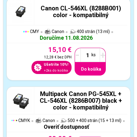
Canon CL-546XL (8288B001)
color - kompatibilný
CMY
Canon
400 strán (13 ml)
Doručíme 11.08.2026
15,10 €
-
+
12,28 €
bez DPH
Ušetríte 10%!
Do košíka
+2ks do košíka
Multipack Canon PG-545XL +
CL-546XL (8286B007) black +
color - kompatibilný
CMYK
Canon
500 + 400 strán (15 + 13 ml)
Overiť dostupnosť