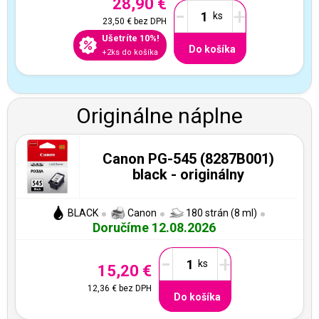
28,90 €
-
+
23,50 €
bez DPH
Ušetríte 10%!
Do košíka
+2ks do košíka
Originálne náplne
Canon PG-545 (8287B001)
black - originálny
BLACK
Canon
180 strán (8 ml)
Doručíme 12.08.2026
-
+
15,20 €
12,36 €
bez DPH
Do košíka