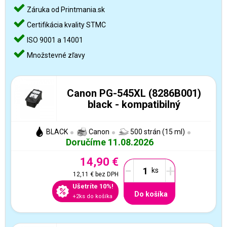
Záruka od Printmania.sk
Certifikácia kvality STMC
ISO 9001 a 14001
Množstevné zľavy
Canon PG-545XL (8286B001)
black - kompatibilný
BLACK
Canon
500 strán (15 ml)
Doručíme 11.08.2026
14,90 €
-
+
12,11 €
bez DPH
Ušetríte 10%!
Do košíka
+2ks do košíka