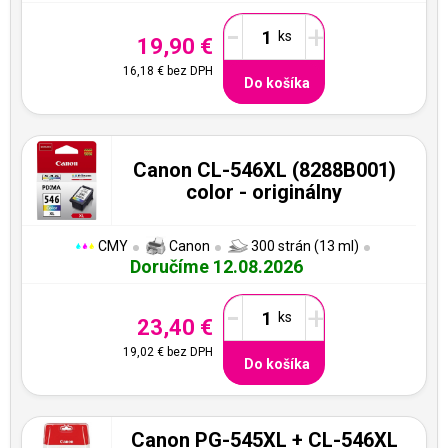
-
+
19,90 €
16,18 €
bez DPH
Do košíka
Canon CL-546XL (8288B001)
color - originálny
CMY
Canon
300 strán (13 ml)
Doručíme 12.08.2026
-
+
23,40 €
19,02 €
bez DPH
Do košíka
Canon PG-545XL + CL-546XL