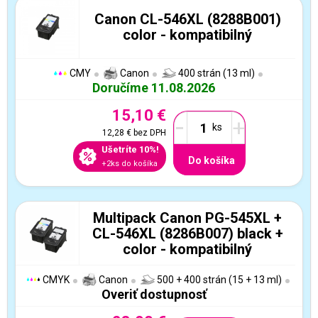
Canon CL-546XL (8288B001)
color - kompatibilný
CMY
Canon
400 strán (13 ml)
Doručíme 11.08.2026
15,10 €
-
+
12,28 €
bez DPH
Ušetríte 10%!
Do košíka
+2ks do košíka
Multipack Canon PG-545XL +
CL-546XL (8286B007) black +
color - kompatibilný
CMYK
Canon
500 + 400 strán (15 + 13 ml)
Overiť dostupnosť