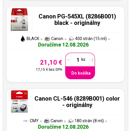
Canon PG-545XL (8286B001)
black - originálny
BLACK
Canon
400 strán (15 ml)
Doručíme 12.08.2026
-
+
21,10 €
17,15 €
bez DPH
Do košíka
Canon CL-546 (8289B001) color
- originálny
CMY
Canon
180 strán (8 ml)
Doručíme 12.08.2026