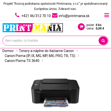
Projekt "Rozvoj podnikania spoločnosti Printmania, s.r.o." je spolufinancovaný
Európskou úniou.
Zobraziť viac.
+421 46/312 70 10
info@printmania.sk
počet:
0 ks
cena:
0,00 €
Domov
Tonery a náplne do tlačiarne Canon
Canon Pixma (IP, IX, MG, MP, MX, PRO, TR, TS)
Canon Pixma TS 3640