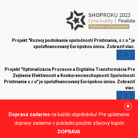
Projekt "Rozvoj podnikania spoločnosti Printmania, s.r.o." je
spolufinancovaný Európskou úniou.
Zobraziť viac.
Projekt "Optimalizácia Procesov a Digitálna Transformácia Pre
Zvýšenie Efektívnosti a Konkurencieschopnosti Spoločnosti
Printmania s.r.o" je spolufinancovaný Európskou úniou.
Zobraziť
viac.
Blog
Doprava zadarmo
na každú objednávku! Pre uplatnenie
Sledujte nás:
dopravy zadarmo v pokladni použite zľavový kupón
DOPRAVA
© Printmania.sk •
NajReklama.sk - tvorba eshopu