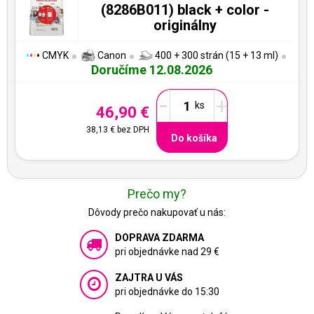
(8286B011) black + color -
originálny
CMYK
Canon
400 + 300 strán (15 + 13 ml)
Doručíme 12.08.2026
-
+
46,90 €
38,13 €
bez DPH
Do košíka
Prečo my?
Dôvody prečo nakupovať u nás:
DOPRAVA ZDARMA
pri objednávke nad 29 €
ZAJTRA U VÁS
pri objednávke do 15:30