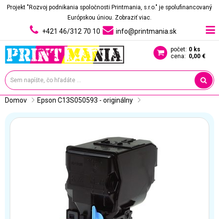
Projekt "Rozvoj podnikania spoločnosti Printmania, s.r.o." je spolufinancovaný
Európskou úniou.
Zobraziť viac.
+421 46/312 70 10
info@printmania.sk
počet:
0 ks
cena:
0,00 €
Domov
Epson C13S050593 - originálny