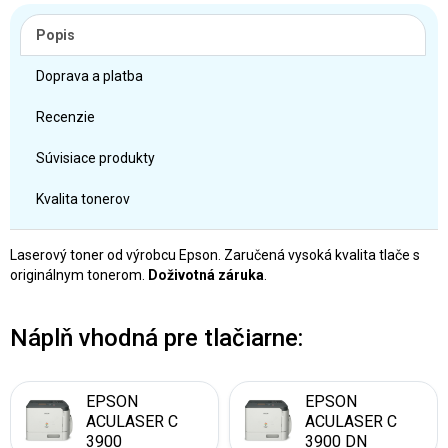
Popis
Doprava a platba
Recenzie
Súvisiace produkty
Kvalita tonerov
Laserový toner od výrobcu Epson. Zaručená vysoká kvalita tlače s
originálnym tonerom.
Doživotná záruka
.
Náplň vhodná pre tlačiarne:
EPSON
EPSON
ACULASER C
ACULASER C
3900
3900 DN