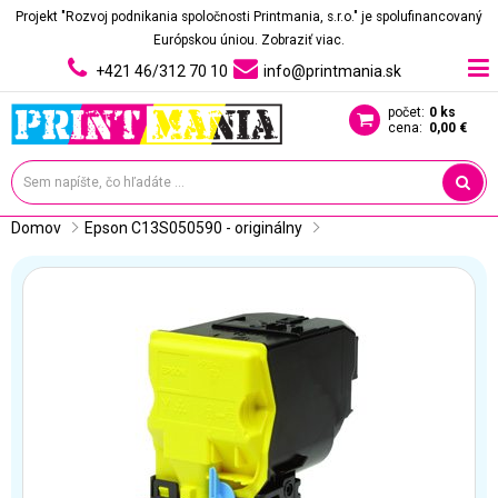
Projekt "Rozvoj podnikania spoločnosti Printmania, s.r.o." je spolufinancovaný
Európskou úniou.
Zobraziť viac.
+421 46/312 70 10
info@printmania.sk
počet:
0 ks
cena:
0,00 €
Domov
Epson C13S050590 - originálny