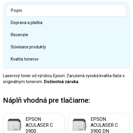
Popis
Doprava a platba
Recenzie
Súvisiace produkty
Kvalita tonerov
Laserový toner od výrobcu Epson. Zaručená vysoká kvalita tlače s
originálnym tonerom.
Doživotná záruka
.
Náplň vhodná pre tlačiarne:
EPSON
EPSON
ACULASER C
ACULASER C
3900
3900 DN