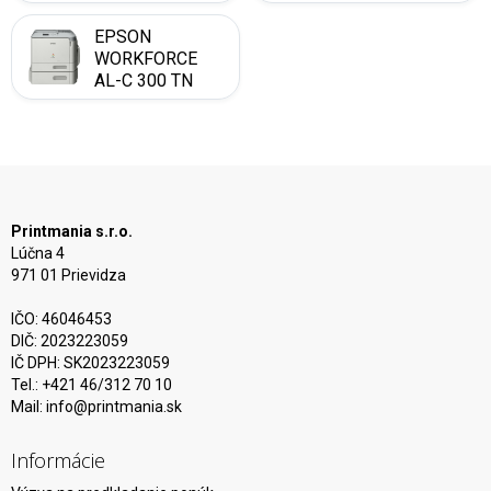
EPSON
WORKFORCE
AL-C 300 TN
Printmania s.r.o.
Lúčna 4
971 01 Prievidza
IČO: 46046453
DIČ: 2023223059
IČ DPH: SK2023223059
Tel.: +421 46/312 70 10
Mail:
info@printmania.sk
Informácie