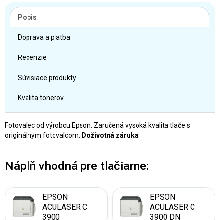
Popis
Doprava a platba
Recenzie
Súvisiace produkty
Kvalita tonerov
Fotovalec od výrobcu Epson. Zaručená vysoká kvalita tlače s
originálnym fotovalcom.
Doživotná záruka
.
Náplň vhodná pre tlačiarne:
EPSON
EPSON
ACULASER C
ACULASER C
3900
3900 DN