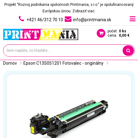
Projekt "Rozvoj podnikania spoločnosti Printmania, s.r.o." je spolufinancovaný
Európskou úniou.
Zobraziť viac.
+421 46/312 70 10
info@printmania.sk
počet:
0 ks
cena:
0,00 €
Domov
Epson C13S051201 Fotovalec - originálny