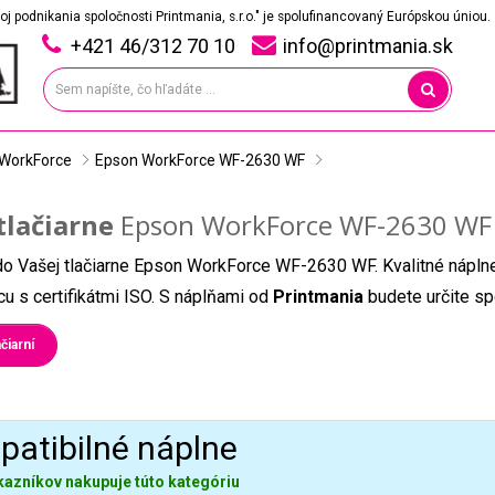
oj podnikania spoločnosti Printmania, s.r.o." je spolufinancovaný Európskou úniou.
+421 46/312 70 10
info@printmania.sk
WorkForce
Epson WorkForce WF-2630 WF
tlačiarne
Epson WorkForce WF-2630 WF
do Vašej tlačiarne Epson WorkForce WF-2630 WF. Kvalitné nápln
u s certifikátmi ISO. S náplňami od
Printmania
budete určite sp
čiarní
atibilné náplne
kazníkov nakupuje túto kategóriu