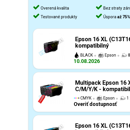
Overená kvalita
Bez straty zár
Testované produkty
Úspora
až 75
Epson 16 XL (C13T16
kompatibilný
BLACK
Epson
8
10.08.2026
Multipack Epson 16
C/M/Y/K - kompatibi
CMYK
Epson
1 
Overiť dostupnosť
Epson 16 XL (C13T1