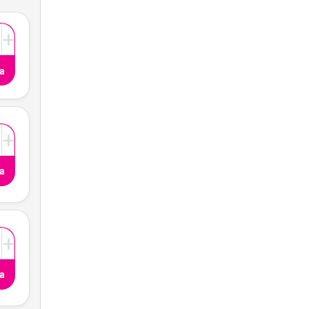
+
a
+
a
+
a