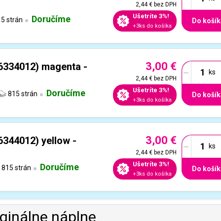
2,44 €
bez DPH
Ušetríte 3%!
Doručíme
5 strán
Do košík
+3ks do košíka
3,00 €
-
6334012) magenta -
2,44 €
bez DPH
Ušetríte 3%!
Doručíme
815 strán
Do košík
+3ks do košíka
3,00 €
-
344012) yellow -
2,44 €
bez DPH
Ušetríte 3%!
Doručíme
815 strán
Do košík
+3ks do košíka
iginálne náplne