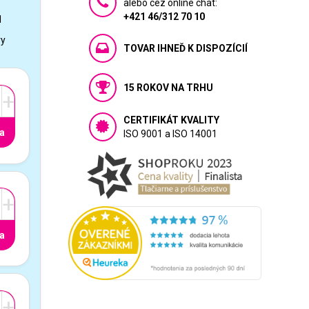
alebo cez online chat:
+421 46/312 70 10
1
vy
TOVAR IHNEĎ K DISPOZÍCIÍ
15 ROKOV NA TRHU
+
CERTIFIKÁT KVALITY
a
ISO 9001 a ISO 14001
+
a
+