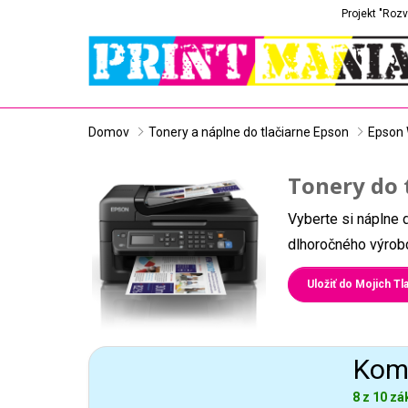
Projekt "Rozv
Domov
Tonery a náplne do tlačiarne Epson
Epson 
Tonery do 
Vyberte si náplne 
dlhoročného výrobc
Uložiť do Mojich Tla
Komp
8 z 10 zá