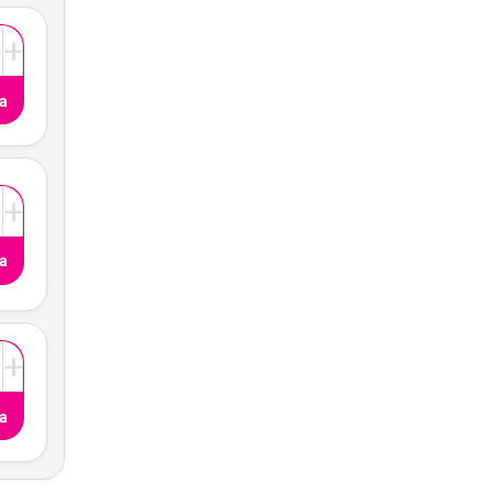
+
a
+
a
+
a