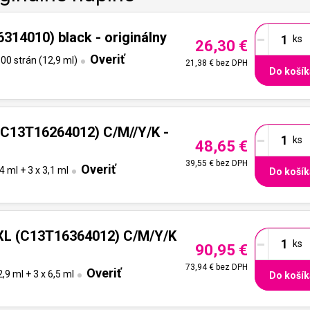
-
314010) black - originálny
26,30 €
Overiť
00 strán (12,9 ml)
21,38 €
bez DPH
Do košík
-
(C13T16264012) C/M//Y/K -
48,65 €
39,55 €
bez DPH
Overiť
4 ml + 3 x 3,1 ml
Do košík
-
 XL (C13T16364012) C/M/Y/K
90,95 €
73,94 €
bez DPH
Overiť
,9 ml + 3 x 6,5 ml
Do košík