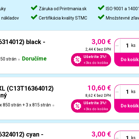
uky
Záruka od Printmania.sk
ISO 9001 a 1400
%
nákladov
Certifikácia kvality STMC
Množstevné zľa
3,00 €
-
314012) black -
2,44 €
bez DPH
Ušetríte 3%!
Doručíme
50 strán
Do košík
+3ks do košíka
10,60 €
-
 XL (C13T16364012)
lný
8,62 €
bez DPH
Ušetríte 3%!
x 850 strán + 3 x 815 strán
Do košík
+3ks do košíka
3,00 €
-
6324012) cyan -