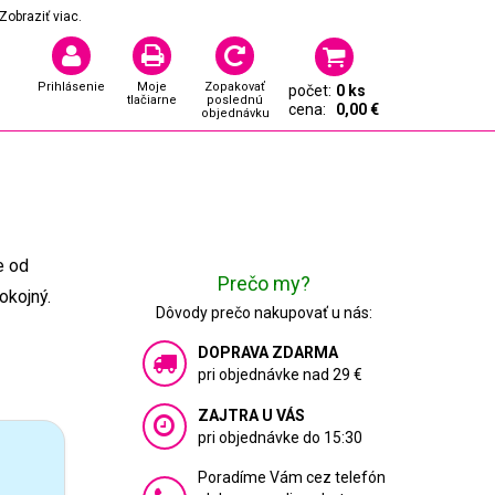
Zobraziť viac.
Prihlásenie
Moje
Zopakovať
počet:
0 ks
tlačiarne
poslednú
cena:
0,00 €
objednávku
e od
Prečo my?
okojný.
Dôvody prečo nakupovať u nás:
DOPRAVA ZDARMA
pri objednávke nad 29 €
ZAJTRA U VÁS
pri objednávke do 15:30
Poradíme Vám cez telefón