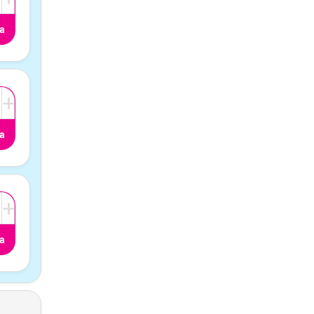
a
+
a
+
a