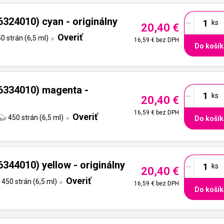
-
324010) cyan - originálny
20,40 €
Overiť
0 strán (6,5 ml)
16,59 €
bez DPH
Do košík
-
6334010) magenta -
20,40 €
16,59 €
bez DPH
Overiť
450 strán (6,5 ml)
Do košík
-
344010) yellow - originálny
20,40 €
Overiť
450 strán (6,5 ml)
16,59 €
bez DPH
Do košík