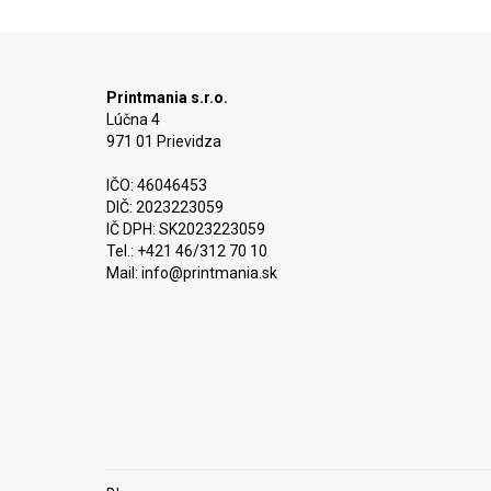
Printmania s.r.o.
Lúčna 4
971 01 Prievidza
IČO: 46046453
DIČ: 2023223059
IČ DPH: SK2023223059
Tel.: +421 46/312 70 10
Mail:
info@printmania.sk