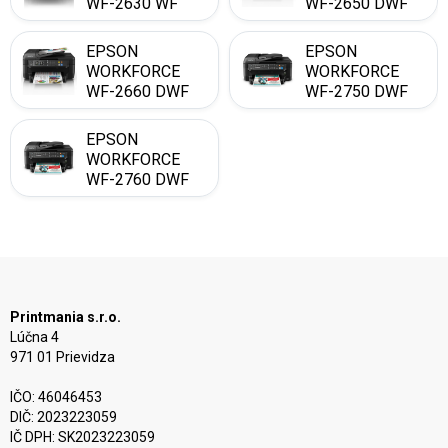
WF-2630 WF
WF-2650 DWF
EPSON
EPSON
WORKFORCE
WORKFORCE
WF-2660 DWF
WF-2750 DWF
EPSON
WORKFORCE
WF-2760 DWF
Printmania s.r.o.
Lúčna 4
971 01 Prievidza
IČO: 46046453
DIČ: 2023223059
IČ DPH: SK2023223059