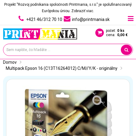
Projekt "Rozvoj podnikania spoločnosti Printmania, s.r.o." je spolufinancovaný
Európskou úniou.
Zobraziť viac.
+421 46/312 70 10
info@printmania.sk
počet:
0 ks
cena:
0,00 €
Domov
Multipack Epson 16 (C13T16264012) C/M//Y/K - originálny