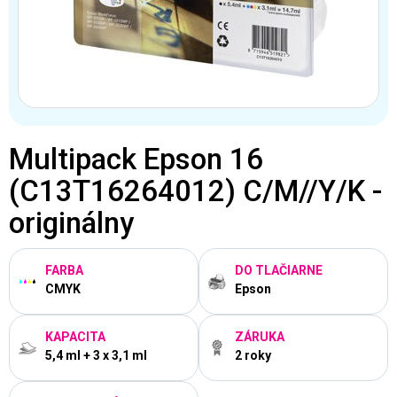
Multipack Epson 16
(C13T16264012) C/M//Y/K -
originálny
FARBA
DO TLAČIARNE
CMYK
Epson
KAPACITA
ZÁRUKA
5,4 ml + 3 x 3,1 ml
2 roky