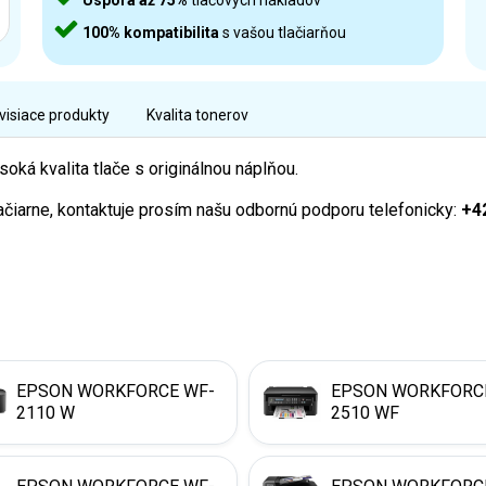
Úspora až 75%
tlačových nákladov
100% kompatibilita
s vašou tlačiarňou
visiace produkty
Kvalita tonerov
ká kvalita tlače s originálnou náplňou.
lačiarne, kontaktuje prosím našu odbornú podporu telefonicky:
+4
EPSON WORKFORCE WF-
EPSON WORKFORC
2110 W
2510 WF