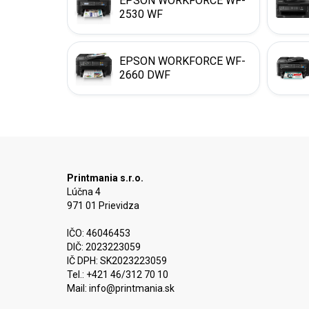
EPSON WORKFORCE WF-
2530 WF
EPSON WORKFORCE WF-
2660 DWF
Printmania s.r.o.
Lúčna 4
971 01 Prievidza
IČO: 46046453
DIČ: 2023223059
IČ DPH: SK2023223059
Tel.: +421 46/312 70 10
Mail:
info@printmania.sk