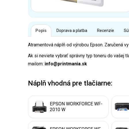
Popis
Doprava a platba
Recenzie
Sú
Atramentová náplň od výrobcu Epson. Zaručená vyso
Ak si neviete vybrať správny typ toneru do vašej t
mailom:
info@printmania.sk
Náplň vhodná pre tlačiarne:
EPSON WORKFORCE WF-
2010 W