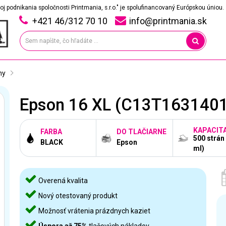
oj podnikania spoločnosti Printmania, s.r.o." je spolufinancovaný Európskou úniou.
+421 46/312 70 10
info@printmania.sk
ny
Epson 16 XL (C13T16314010)
KAPACIT
FARBA
DO TLAČIARNE
500 strán
BLACK
Epson
ml)
Overená kvalita
Nový otestovaný produkt
Možnosť vrátenia prázdnych kaziet