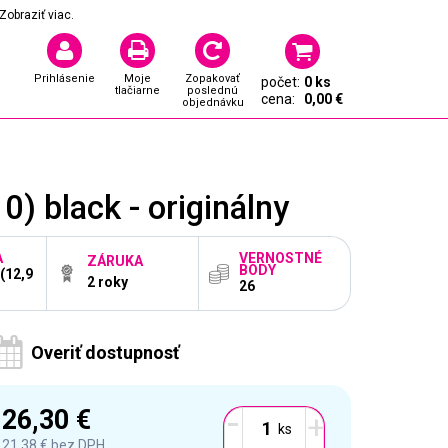
Zobraziť viac.
Prihlásenie
Moje
Zopakovať
počet:
0 ks
tlačiarne
poslednú
cena:
0,00 €
objednávku
 black - originálny
A
VERNOSTNÉ
ZÁRUKA
BODY
 (12,9
2 roky
26
Overiť dostupnosť
-
26,30 €
+
21,38 €
bez DPH