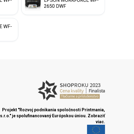
E WF-
EPSON WORKFORCE WF-
2650 DWF
E WF-
Projekt "Rozvoj podnikania spoločnosti Printmania,
s.r.o." je spolufinancovaný Európskou úniou.
Zobraziť
viac.