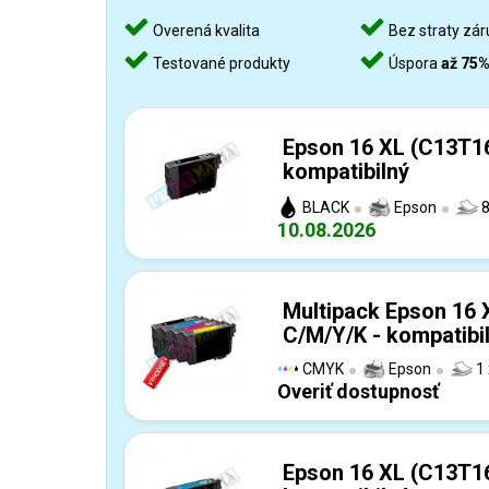
Overená kvalita
Bez straty zár
Testované produkty
Úspora
až 75
Epson 16 XL (C13T16
kompatibilný
BLACK
Epson
8
10.08.2026
Multipack Epson 16
C/M/Y/K - kompatibi
CMYK
Epson
1 
Overiť dostupnosť
Epson 16 XL (C13T1