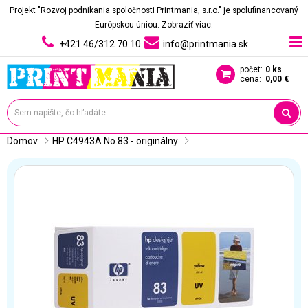
Projekt "Rozvoj podnikania spoločnosti Printmania, s.r.o." je spolufinancovaný
Európskou úniou.
Zobraziť viac.
+421 46/312 70 10
info@printmania.sk
počet:
0 ks
cena:
0,00 €
Domov
HP C4943A No.83 - originálny