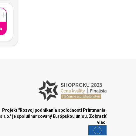
+
a
Projekt "Rozvoj podnikania spoločnosti Printmania,
s.r.o." je spolufinancovaný Európskou úniou.
Zobraziť
viac.