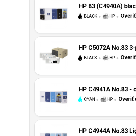
HP 83 (C4940A) black
Overi
BLACK
HP
HP C5072A No.83 3-p
Overi
BLACK
HP
HP C4941A No.83 - o
Overiť
CYAN
HP
HP C4944A No.83 Lig