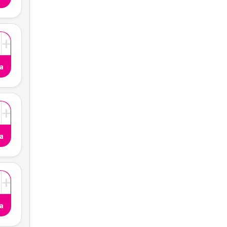
+
a
+
a
+
a