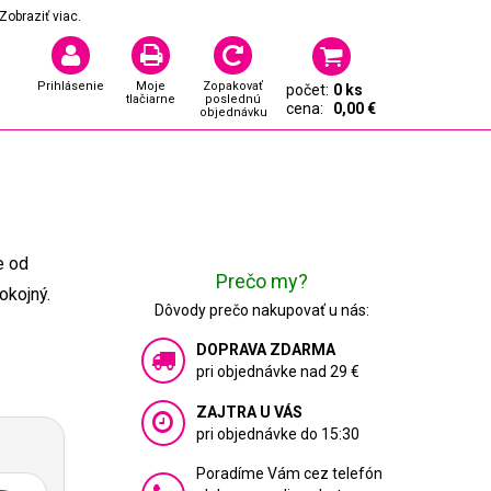
Zobraziť viac.
Prihlásenie
Moje
Zopakovať
počet:
0 ks
tlačiarne
poslednú
cena:
0,00 €
objednávku
e od
Prečo my?
okojný.
Dôvody prečo nakupovať u nás:
DOPRAVA ZDARMA
pri objednávke nad 29 €
ZAJTRA U VÁS
pri objednávke do 15:30
Poradíme Vám cez telefón