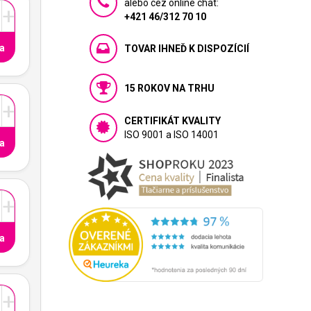
alebo cez online chat:
+
+421 46/312 70 10
a
TOVAR IHNEĎ K DISPOZÍCIÍ
15 ROKOV NA TRHU
+
CERTIFIKÁT KVALITY
ISO 9001 a ISO 14001
a
+
a
+