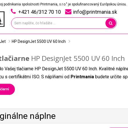
oj podnikania spoločnosti Printmania, s.r.o." je spolufinancovaný Európskou úniou.
+421 46/312 70 10
info@printmania.sk
Jet
HP DesignJet 5500 UV 60 Inch
tlačiarne
HP DesignJet 5500 UV 60 Inch
do Vašej tlačiarne HP DesignJet 5500 UV 60 Inch. Kvalitné nápln
u s certifikátmi ISO. S náplňami od
Printmania
budete určite sp
čiarní
iginálne náplne