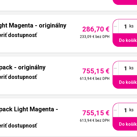
-
ht Magenta - originálny
286,70 €
riť dostupnosť
233,09 €
bez DPH
Do košík
-
ack - originálny
755,15 €
riť dostupnosť
613,94 €
bez DPH
Do košík
-
pack Light Magenta -
755,15 €
613,94 €
bez DPH
Do košík
riť dostupnosť