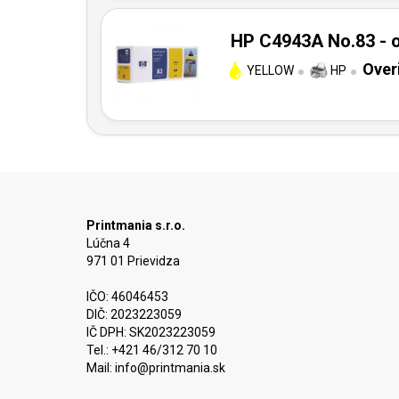
HP C4943A No.83 - o
Over
YELLOW
HP
Printmania s.r.o.
Lúčna 4
971 01 Prievidza
IČO: 46046453
DIČ: 2023223059
IČ DPH: SK2023223059
Tel.: +421 46/312 70 10
Mail:
info@printmania.sk