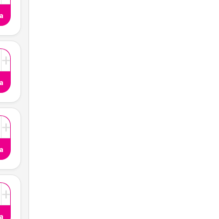
a
+
a
+
a
+
a