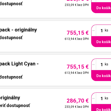
 dostupnosť
233,09 €
bez DPH
Do košík
-
ack - originálny
755,15 €
 dostupnosť
613,94 €
bez DPH
Do košík
-
ack Light Cyan -
755,15 €
613,94 €
bez DPH
Do košík
 dostupnosť
-
riginálny
286,70 €
riť dostupnosť
233,09 €
bez DPH
Do košík