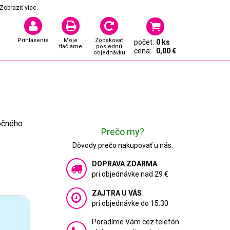
Zobraziť viac.
Prihlásenie
Moje
Zopakovať
počet:
0 ks
tlačiarne
poslednú
cena:
0,00 €
objednávku
ročného
Prečo my?
Dôvody prečo nakupovať u nás:
DOPRAVA ZDARMA
pri objednávke nad 29 €
ZAJTRA U VÁS
pri objednávke do 15:30
Poradíme Vám cez telefón