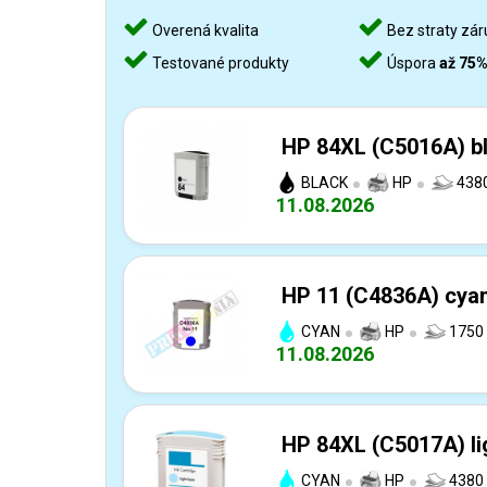
Overená kvalita
Bez straty zár
Testované produkty
Úspora
až 75
HP 84XL (C5016A) bl
BLACK
HP
4380
11.08.2026
HP 11 (C4836A) cyan
CYAN
HP
1750 
11.08.2026
HP 84XL (C5017A) lig
CYAN
HP
4380 