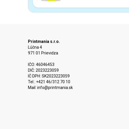
Printmania s.r.o.
Lúčna 4
971 01 Prievidza
IČO: 46046453
DIČ: 2023223059
IČ DPH: SK2023223059
Tel.: +421 46/312 70 10
Mail:
info@printmania.sk