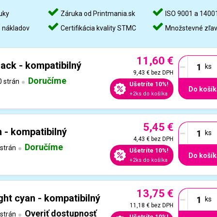
uky
Záruka od Printmania.sk
ISO 9001 a 1400
%
nákladov
Certifikácia kvality STMC
Množstevné zľa
11,60 €
-
ack - kompatibilný
9,43 €
bez DPH
Doručíme
 strán
Ušetríte 10%!
Do košík
+2ks do košíka
5,45 €
-
 - kompatibilný
4,43 €
bez DPH
Doručíme
strán
Ušetríte 10%!
Do košík
+2ks do košíka
13,75 €
-
ht cyan - kompatibilný
11,18 €
bez DPH
Overiť dostupnosť
strán
Ušetríte 10%!