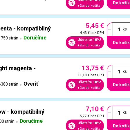
Do košík
+2ks do košíka
5,45 €
-
nta - kompatibilný
4,43 €
bez DPH
Doručíme
750 strán
Ušetríte 10%!
Do košík
+2ks do košíka
13,75 €
-
ght magenta -
11,18 €
bez DPH
Ušetríte 10%!
Overiť
380 strán
Do košík
+2ks do košíka
7,10 €
-
ow - kompatibilný
5,77 €
bez DPH
Doručíme
00 strán
Ušetríte 10%!
Do košík
+2ks do košíka