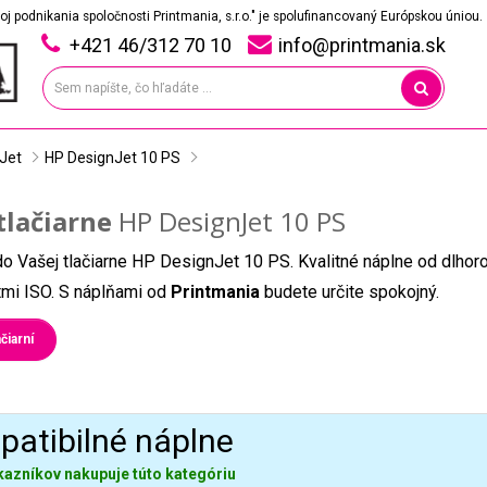
oj podnikania spoločnosti Printmania, s.r.o." je spolufinancovaný Európskou úniou.
+421 46/312 70 10
info@printmania.sk
Jet
HP DesignJet 10 PS
tlačiarne
HP DesignJet 10 PS
do Vašej tlačiarne HP DesignJet 10 PS. Kvalitné náplne od dlho
átmi ISO. S náplňami od
Printmania
budete určite spokojný.
čiarní
atibilné náplne
kazníkov nakupuje túto kategóriu