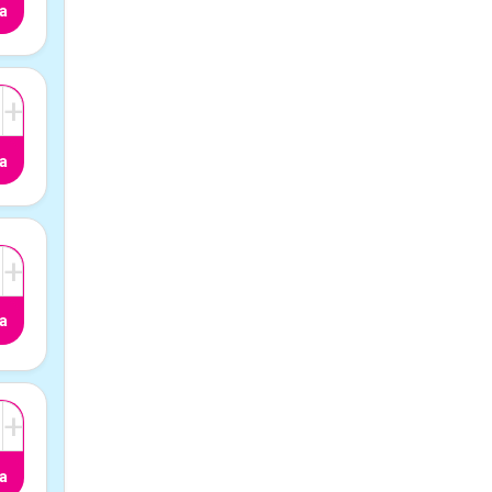
a
+
a
+
a
+
a