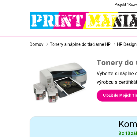
Projekt "Rozv
Domov
Tonery a náplne do tlačiarne HP
HP Design
Tonery do 
Vyberte si náplne 
výrobcu s certifik
Uložiť do Mojich Tla
Komp
8 z 10 zá