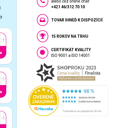
alebo cez online chat:
+421 46/312 70 10
1
vy
TOVAR IHNEĎ K DISPOZÍCIÍ
15 ROKOV NA TRHU
+
CERTIFIKÁT KVALITY
a
ISO 9001 a ISO 14001
+
a
+