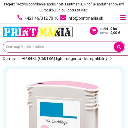
Projekt "Rozvoj podnikania spoločnosti Printmania, s.r.o." je spolufinancovaný
Európskou úniou.
Zobraziť viac.
+421 46/312 70 10
info@printmania.sk
počet:
0 ks
cena:
0,00 €
Domov
HP 84XL (C5018A) light magenta - kompatibilný