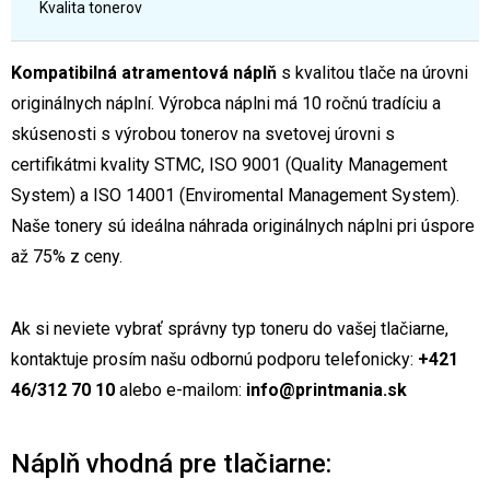
Kvalita tonerov
Kompatibilná atramentová náplň
s kvalitou tlače na úrovni
originálnych náplní. Výrobca náplni má 10 ročnú tradíciu a
skúsenosti s výrobou tonerov na svetovej úrovni s
certifikátmi kvality STMC, ISO 9001 (Quality Management
System) a ISO 14001 (Enviromental Management System).
Naše tonery sú ideálna náhrada originálnych náplni pri úspore
až 75% z ceny.
Ak si neviete vybrať správny typ toneru do vašej tlačiarne,
kontaktuje prosím našu odbornú podporu telefonicky:
+421
46/312 70 10
alebo e-mailom:
info@printmania.sk
Náplň vhodná pre tlačiarne: