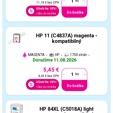
-
+
11,18 €
bez DPH
Ušetríte 10%!
Do košíka
+2ks do košíka
HP 11 (C4837A) magenta -
kompatibilný
MAGENTA
HP
1750 strán
Doručíme 11.08.2026
5,45 €
-
+
4,43 €
bez DPH
Ušetríte 10%!
Do košíka
+2ks do košíka
HP 84XL (C5018A) light