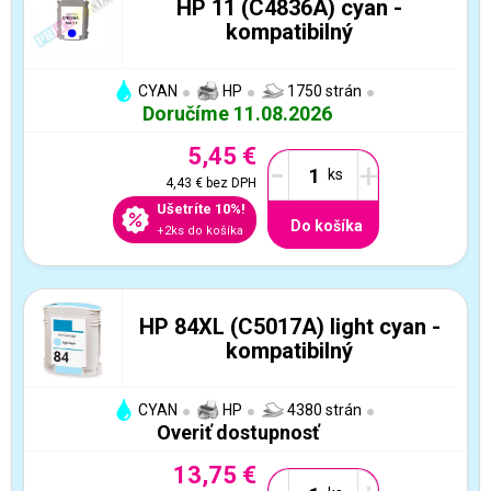
HP 11 (C4836A) cyan -
kompatibilný
CYAN
HP
1750 strán
Doručíme 11.08.2026
5,45 €
-
+
4,43 €
bez DPH
Ušetríte 10%!
Do košíka
+2ks do košíka
HP 84XL (C5017A) light cyan -
kompatibilný
CYAN
HP
4380 strán
Overiť dostupnosť
13,75 €