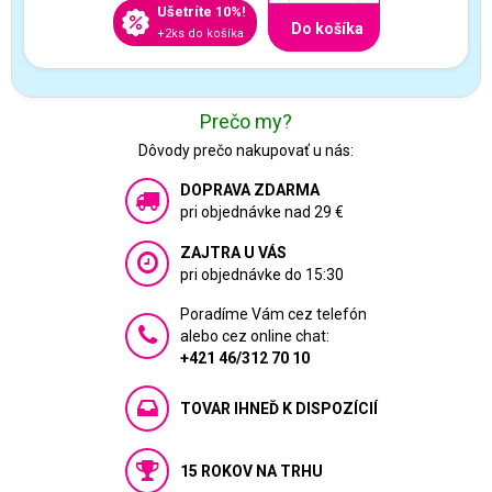
Ušetríte 10%!
Do košíka
+2ks do košíka
Prečo my?
Dôvody prečo nakupovať u nás:
DOPRAVA ZDARMA
pri objednávke nad 29 €
ZAJTRA U VÁS
pri objednávke do 15:30
Poradíme Vám cez telefón
alebo cez online chat:
+421 46/312 70 10
TOVAR IHNEĎ K DISPOZÍCIÍ
15 ROKOV NA TRHU