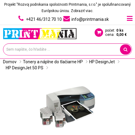
Projekt "Rozvoj podnikania spoločnosti Printmania, s.r.o." je spolufinancovaný
Európskou úniou.
Zobraziť viac.
+421 46/312 70 10
info@printmania.sk
počet:
0 ks
cena:
0,00 €
Domov
Tonery a náplne do tlačiarne HP
HP DesignJet
HP DesignJet 50 PS