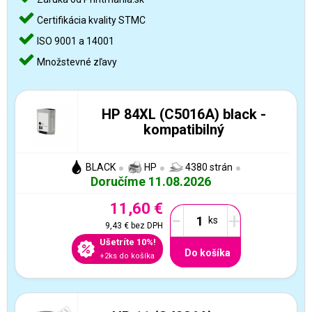
Certifikácia kvality STMC
ISO 9001 a 14001
Množstevné zľavy
HP 84XL (C5016A) black -
kompatibilný
BLACK
HP
4380 strán
Doručíme 11.08.2026
11,60 €
-
+
9,43 €
bez DPH
Ušetríte 10%!
Do košíka
+2ks do košíka