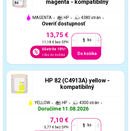
magenta - kompatibilný
MAGENTA
HP
4380 strán
Overiť dostupnosť
13,75 €
-
+
11,18 €
bez DPH
Ušetríte 10%!
Do košíka
+2ks do košíka
HP 82 (C4913A) yellow -
kompatibilný
YELLOW
HP
4300 strán
Doručíme 11.08.2026
7,10 €
-
+
5,77 €
bez DPH