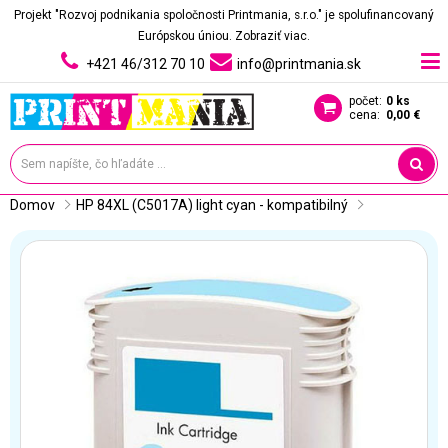
Projekt "Rozvoj podnikania spoločnosti Printmania, s.r.o." je spolufinancovaný
Európskou úniou.
Zobraziť viac.
+421 46/312 70 10
info@printmania.sk
počet:
0 ks
cena:
0,00 €
Domov
HP 84XL (C5017A) light cyan - kompatibilný