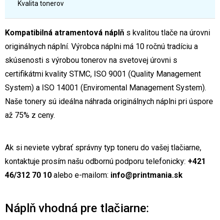
Kvalita tonerov
Kompatibilná atramentová náplň
s kvalitou tlače na úrovni
originálnych náplní. Výrobca náplni má 10 ročnú tradíciu a
skúsenosti s výrobou tonerov na svetovej úrovni s
certifikátmi kvality STMC, ISO 9001 (Quality Management
System) a ISO 14001 (Enviromental Management System).
Naše tonery sú ideálna náhrada originálnych náplni pri úspore
až 75% z ceny.
Ak si neviete vybrať správny typ toneru do vašej tlačiarne,
kontaktuje prosím našu odbornú podporu telefonicky:
+421
46/312 70 10
alebo e-mailom:
info@printmania.sk
Náplň vhodná pre tlačiarne: