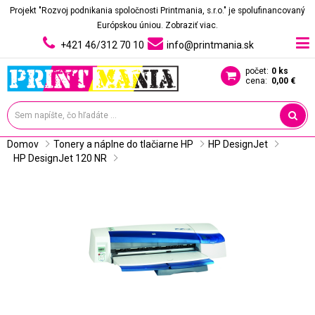
Projekt "Rozvoj podnikania spoločnosti Printmania, s.r.o." je spolufinancovaný
Európskou úniou.
Zobraziť viac.
+421 46/312 70 10
info@printmania.sk
počet:
0 ks
cena:
0,00 €
Domov
Tonery a náplne do tlačiarne HP
HP DesignJet
HP DesignJet 120 NR