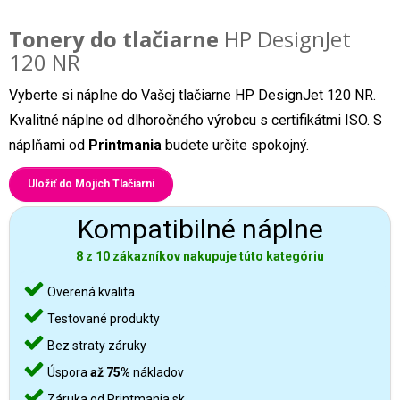
Tonery do tlačiarne
HP DesignJet
120 NR
Vyberte si náplne do Vašej tlačiarne HP DesignJet 120 NR.
Kvalitné náplne od dlhoročného výrobcu s certifikátmi ISO. S
náplňami od
Printmania
budete určite spokojný.
Uložiť do Mojich Tlačiarní
Kompatibilné náplne
8 z 10 zákazníkov nakupuje túto kategóriu
Overená kvalita
Testované produkty
Bez straty záruky
Úspora
až 75%
nákladov
Záruka od Printmania.sk