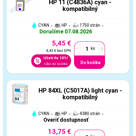
HP 11 (C4836A) cyan -
kompatibilný
CYAN
HP
1750 strán
Doručíme 07.08.2026
5,45 €
-
+
4,43 €
bez DPH
Ušetríte 10%!
Do košíka
+2ks do košíka
HP 84XL (C5017A) light cyan -
kompatibilný
CYAN
HP
4380 strán
Overiť dostupnosť
13,75 €