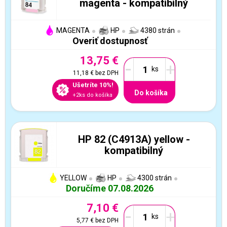
magenta - kompatibilný
MAGENTA
HP
4380 strán
Overiť dostupnosť
13,75 €
-
+
11,18 €
bez DPH
Ušetríte 10%!
Do košíka
+2ks do košíka
HP 82 (C4913A) yellow -
kompatibilný
YELLOW
HP
4300 strán
Doručíme 07.08.2026
7,10 €
-
+
5,77 €
bez DPH