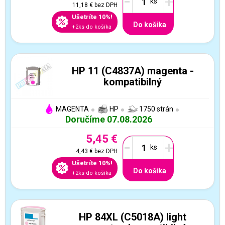
-
+
11,18 €
bez DPH
Ušetríte 10%!
Do košíka
+2ks do košíka
HP 11 (C4837A) magenta -
kompatibilný
MAGENTA
HP
1750 strán
Doručíme 07.08.2026
5,45 €
-
+
4,43 €
bez DPH
Ušetríte 10%!
Do košíka
+2ks do košíka
HP 84XL (C5018A) light