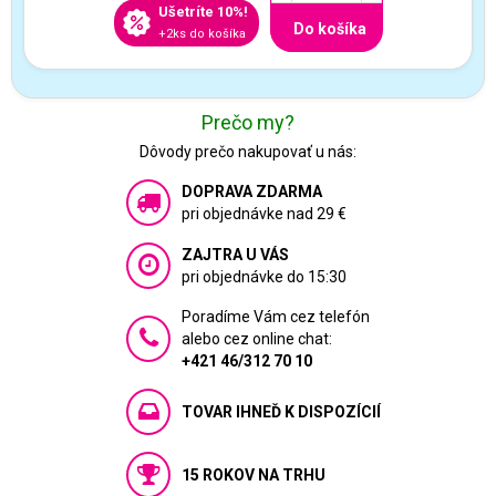
Ušetríte 10%!
Do košíka
+2ks do košíka
Prečo my?
Dôvody prečo nakupovať u nás:
DOPRAVA ZDARMA
pri objednávke nad 29 €
ZAJTRA U VÁS
pri objednávke do 15:30
Poradíme Vám cez telefón
alebo cez online chat:
+421 46/312 70 10
TOVAR IHNEĎ K DISPOZÍCIÍ
15 ROKOV NA TRHU