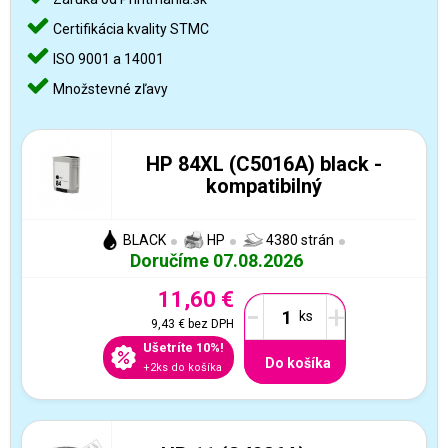
Certifikácia kvality STMC
ISO 9001 a 14001
Množstevné zľavy
HP 84XL (C5016A) black -
kompatibilný
BLACK
HP
4380 strán
Doručíme 07.08.2026
11,60 €
-
+
9,43 €
bez DPH
Ušetríte 10%!
Do košíka
+2ks do košíka