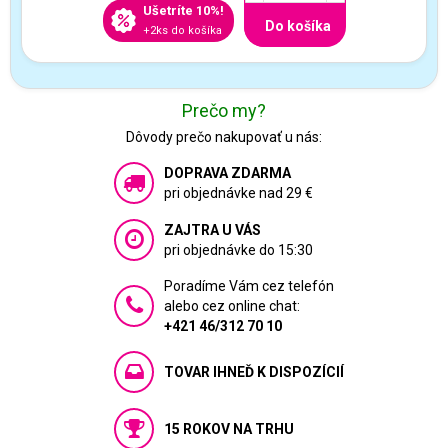
Ušetríte 10%!
Do košíka
+2ks do košíka
Prečo my?
Dôvody prečo nakupovať u nás:
DOPRAVA ZDARMA
pri objednávke nad 29 €
ZAJTRA U VÁS
pri objednávke do 15:30
Poradíme Vám cez telefón
alebo cez online chat:
+421 46/312 70 10
TOVAR IHNEĎ K DISPOZÍCIÍ
15 ROKOV NA TRHU