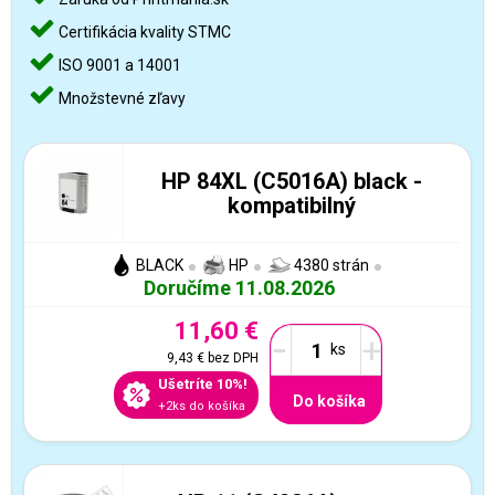
Certifikácia kvality STMC
ISO 9001 a 14001
Množstevné zľavy
HP 84XL (C5016A) black -
kompatibilný
BLACK
HP
4380 strán
Doručíme 11.08.2026
11,60 €
-
+
9,43 €
bez DPH
Ušetríte 10%!
Do košíka
+2ks do košíka