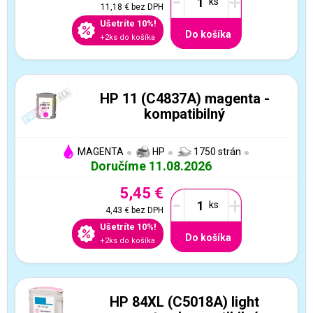
-
+
11,18 €
bez DPH
Ušetríte 10%!
Do košíka
+2ks do košíka
HP 11 (C4837A) magenta -
kompatibilný
MAGENTA
HP
1750 strán
Doručíme 11.08.2026
5,45 €
-
+
4,43 €
bez DPH
Ušetríte 10%!
Do košíka
+2ks do košíka
HP 84XL (C5018A) light