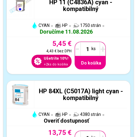
HP 11 (C4836A) cyan -
kompatibilný
CYAN
HP
1750 strán
Doručíme 11.08.2026
5,45 €
-
+
4,43 €
bez DPH
Ušetríte 10%!
Do košíka
+2ks do košíka
HP 84XL (C5017A) light cyan -
kompatibilný
CYAN
HP
4380 strán
Overiť dostupnosť
13,75 €