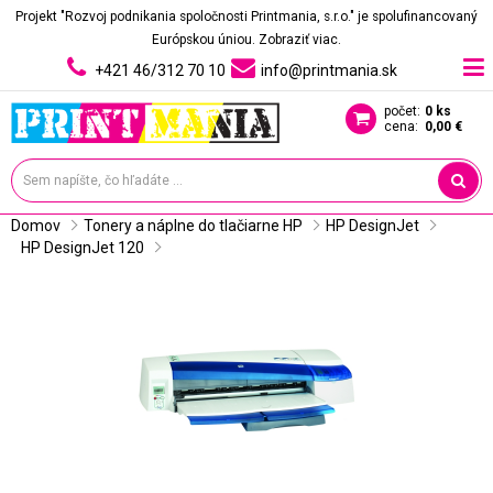
Projekt "Rozvoj podnikania spoločnosti Printmania, s.r.o." je spolufinancovaný
Európskou úniou.
Zobraziť viac.
+421 46/312 70 10
info@printmania.sk
počet:
0 ks
cena:
0,00 €
Domov
Tonery a náplne do tlačiarne HP
HP DesignJet
HP DesignJet 120