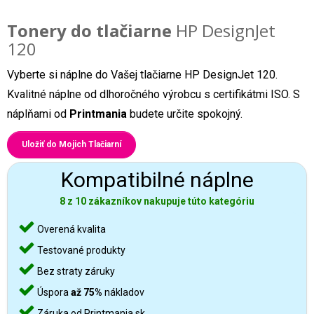
Tonery do tlačiarne
HP DesignJet
120
Vyberte si náplne do Vašej tlačiarne HP DesignJet 120.
Kvalitné náplne od dlhoročného výrobcu s certifikátmi ISO. S
náplňami od
Printmania
budete určite spokojný.
Uložiť do Mojich Tlačiarní
Kompatibilné náplne
8 z 10 zákazníkov nakupuje túto kategóriu
Overená kvalita
Testované produkty
Bez straty záruky
Úspora
až 75%
nákladov
Záruka od Printmania.sk