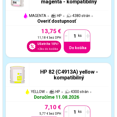
magenta - kompatibilný
MAGENTA
HP
4380 strán
Overiť dostupnosť
13,75 €
-
+
11,18 €
bez DPH
Ušetríte 10%!
Do košíka
+2ks do košíka
HP 82 (C4913A) yellow -
kompatibilný
YELLOW
HP
4300 strán
Doručíme 11.08.2026
7,10 €
-
+
5,77 €
bez DPH