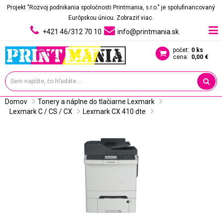
Projekt "Rozvoj podnikania spoločnosti Printmania, s.r.o." je spolufinancovaný
Európskou úniou.
Zobraziť viac.
+421 46/312 70 10
info@printmania.sk
počet:
0 ks
cena:
0,00 €
Domov
Tonery a náplne do tlačiarne Lexmark
Lexmark C / CS / CX
Lexmark CX 410 dte