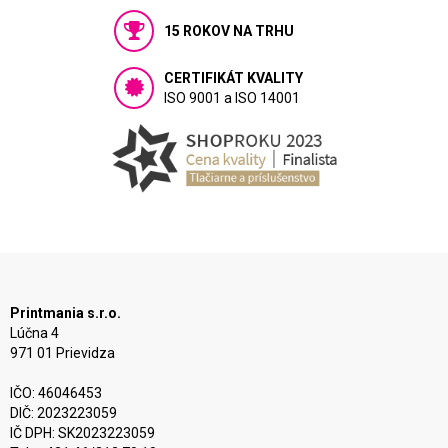
15 ROKOV NA TRHU
CERTIFIKÁT KVALITY
ISO 9001 a ISO 14001
Printmania s.r.o.
Lúčna 4
971 01 Prievidza
IČO: 46046453
DIČ: 2023223059
IČ DPH: SK2023223059