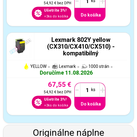
-
+
54,92 €
bez DPH
Ušetríte 3%!
Do košíka
+3ks do košíka
Lexmark 802Y yellow
(CX310/CX410/CX510) -
kompatibilný
YELLOW
Lexmark
1000 strán
Doručíme 11.08.2026
67,55 €
-
+
54,92 €
bez DPH
Ušetríte 3%!
Do košíka
+3ks do košíka
Originálne náplne