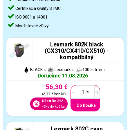
Certifikácia kvality STMC
ISO 9001 a 14001
Množstevné zľavy
Lexmark 802K black
(CX310/CX410/CX510) -
kompatibilný
BLACK
Lexmark
1000 strán
Doručíme 11.08.2026
56,30 €
-
+
45,77 €
bez DPH
Ušetríte 3%!
Do košíka
+3ks do košíka
Lexmark 802C cyan