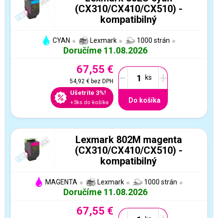
(CX310/CX410/CX510) -
kompatibilný
CYAN
Lexmark
1000 strán
Doručíme 11.08.2026
67,55 €
-
+
54,92 €
bez DPH
Ušetríte 3%!
Do košíka
+3ks do košíka
Lexmark 802M magenta
(CX310/CX410/CX510) -
kompatibilný
MAGENTA
Lexmark
1000 strán
Doručíme 11.08.2026
67,55 €