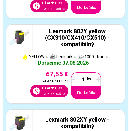
Ušetríte 3%!
Do košíka
+3ks do košíka
Lexmark 802Y yellow
(CX310/CX410/CX510) -
kompatibilný
YELLOW
Lexmark
1000 strán
Doručíme 07.08.2026
67,55 €
-
+
54,92 €
bez DPH
Ušetríte 3%!
Do košíka
+3ks do košíka
Lexmark 802XY yellow -
kompatibilný