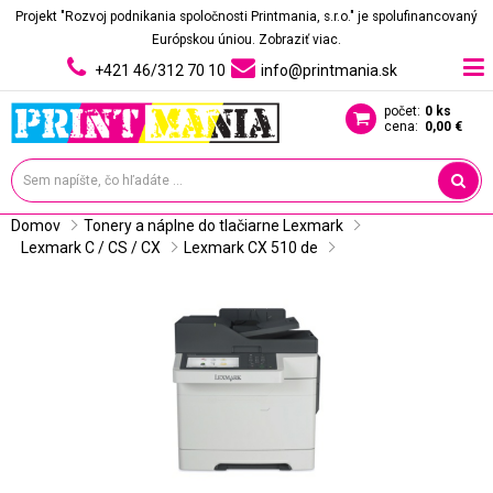
Projekt "Rozvoj podnikania spoločnosti Printmania, s.r.o." je spolufinancovaný
Európskou úniou.
Zobraziť viac.
+421 46/312 70 10
info@printmania.sk
počet:
0 ks
cena:
0,00 €
Domov
Tonery a náplne do tlačiarne Lexmark
Lexmark C / CS / CX
Lexmark CX 510 de