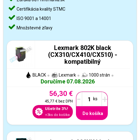
Certifikácia kvality STMC
ISO 9001 a 14001
Množstevné zľavy
Lexmark 802K black
(CX310/CX410/CX510) -
kompatibilný
BLACK
Lexmark
1000 strán
Doručíme 07.08.2026
56,30 €
-
+
45,77 €
bez DPH
Ušetríte 3%!
Do košíka
+3ks do košíka