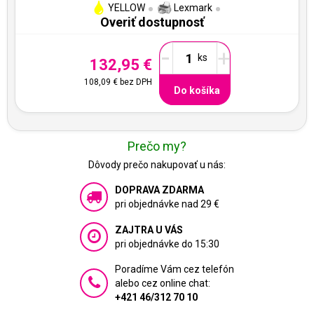
YELLOW
Lexmark
Overiť dostupnosť
-
+
132,95 €
108,09 €
bez DPH
Do košíka
Prečo my?
Dôvody prečo nakupovať u nás:
DOPRAVA ZDARMA
pri objednávke nad 29 €
ZAJTRA U VÁS
pri objednávke do 15:30
Poradíme Vám cez telefón
alebo cez online chat:
+421 46/312 70 10