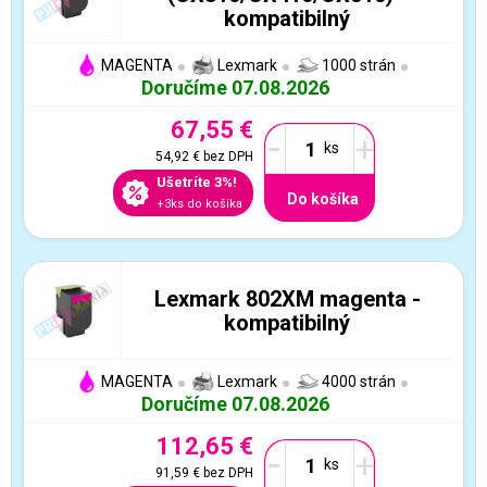
kompatibilný
MAGENTA
Lexmark
1000 strán
Doručíme 07.08.2026
67,55 €
-
+
54,92 €
bez DPH
Ušetríte 3%!
Do košíka
+3ks do košíka
Lexmark 802XM magenta -
kompatibilný
MAGENTA
Lexmark
4000 strán
Doručíme 07.08.2026
112,65 €
-
+
91,59 €
bez DPH