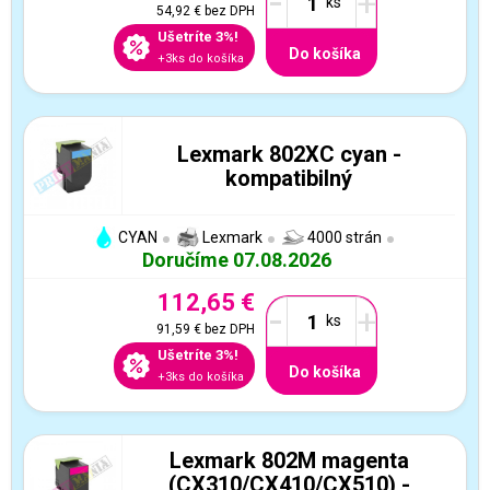
-
+
54,92 €
bez DPH
Ušetríte 3%!
Do košíka
+3ks do košíka
Lexmark 802XC cyan -
kompatibilný
CYAN
Lexmark
4000 strán
Doručíme 07.08.2026
112,65 €
-
+
91,59 €
bez DPH
Ušetríte 3%!
Do košíka
+3ks do košíka
Lexmark 802M magenta
(CX310/CX410/CX510) -