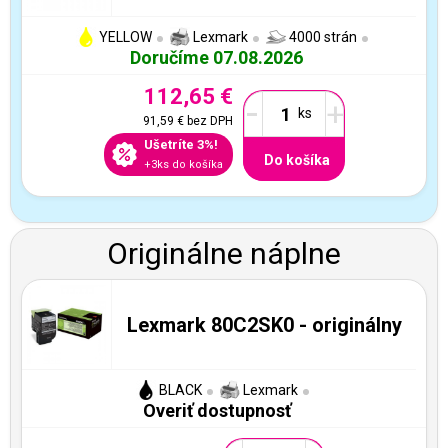
YELLOW
Lexmark
4000 strán
Doručíme 07.08.2026
112,65 €
-
+
91,59 €
bez DPH
Ušetríte 3%!
Do košíka
+3ks do košíka
Originálne náplne
Lexmark 80C2SK0 - originálny
BLACK
Lexmark
Overiť dostupnosť