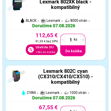
Lexmark 802XK black -
kompatibilný
BLACK
Lexmark
8000 strán
Doručíme 07.08.2026
112,65 €
-
+
91,59 €
bez DPH
Ušetríte 3%!
Do košíka
+3ks do košíka
Lexmark 802C cyan
(CX310/CX410/CX510) -
kompatibilný
CYAN
Lexmark
1000 strán
Doručíme 07.08.2026
67,55 €