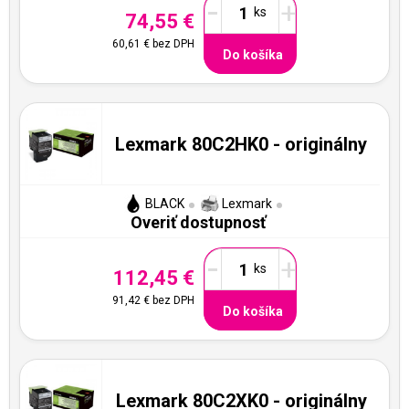
-
+
74,55 €
60,61 €
bez DPH
Do košíka
Lexmark 80C2HK0 - originálny
BLACK
Lexmark
Overiť dostupnosť
-
+
112,45 €
91,42 €
bez DPH
Do košíka
Lexmark 80C2XK0 - originálny