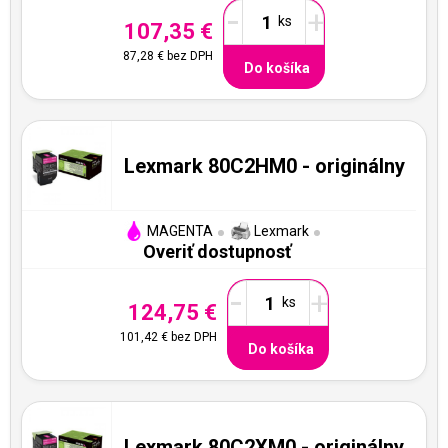
-
+
107,35 €
87,28 €
bez DPH
Do košíka
Lexmark 80C2HM0 - originálny
MAGENTA
Lexmark
Overiť dostupnosť
-
+
124,75 €
101,42 €
bez DPH
Do košíka
Lexmark 80C2XM0 - originálny