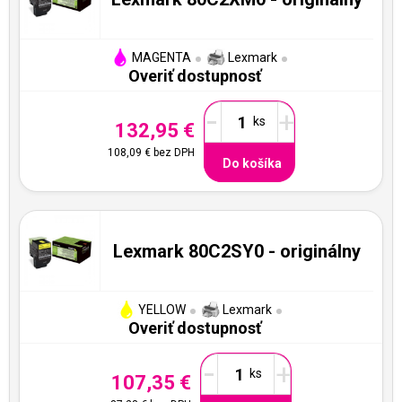
MAGENTA
Lexmark
Overiť dostupnosť
-
+
132,95 €
108,09 €
bez DPH
Do košíka
Lexmark 80C2SY0 - originálny
YELLOW
Lexmark
Overiť dostupnosť
-
+
107,35 €