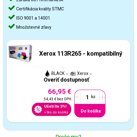
Certifikácia kvality STMC
ISO 9001 a 14001
Množstevné zľavy
Xerox 113R265 - kompatibilný
BLACK
Xerox
Overiť dostupnosť
66,95 €
-
+
54,43 €
bez DPH
Ušetríte 3%!
Do košíka
+3ks do košíka
Prečo my?