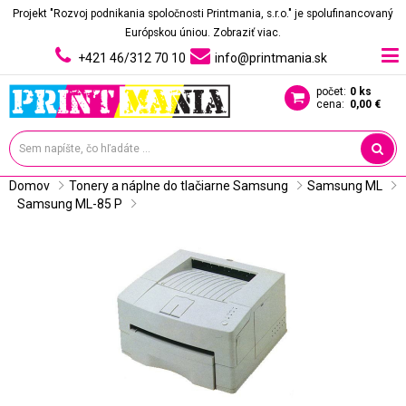
Projekt "Rozvoj podnikania spoločnosti Printmania, s.r.o." je spolufinancovaný
Európskou úniou.
Zobraziť viac.
+421 46/312 70 10
info@printmania.sk
počet:
0 ks
cena:
0,00 €
Domov
Tonery a náplne do tlačiarne Samsung
Samsung ML
Samsung ML-85 P