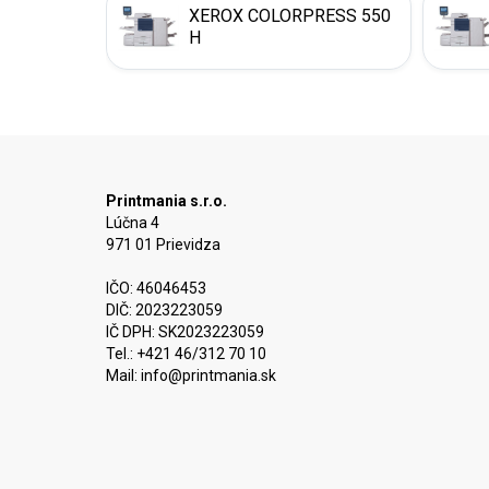
XEROX COLORPRESS 550
H
Printmania s.r.o.
Lúčna 4
971 01 Prievidza
IČO: 46046453
DIČ: 2023223059
IČ DPH: SK2023223059
Tel.: +421 46/312 70 10
Mail:
info@printmania.sk