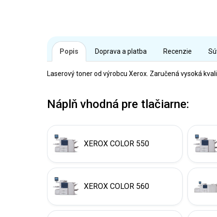
Popis
Doprava a platba
Recenzie
Sú
Laserový toner od výrobcu Xerox. Zaručená vysoká kvali
Náplň vhodná pre tlačiarne:
XEROX COLOR 550
XEROX COLOR 560