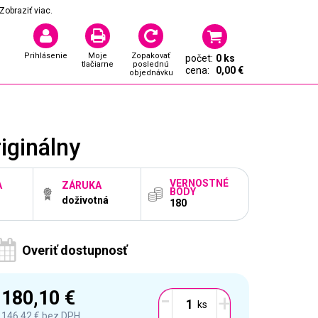
Zobraziť viac.
Prihlásenie
Moje
Zopakovať
počet:
0 ks
tlačiarne
poslednú
cena:
0,00 €
objednávku
iginálny
VERNOSTNÉ
A
ZÁRUKA
BODY
doživotná
180
Overiť dostupnosť
-
180,10 €
+
146,42 €
bez DPH