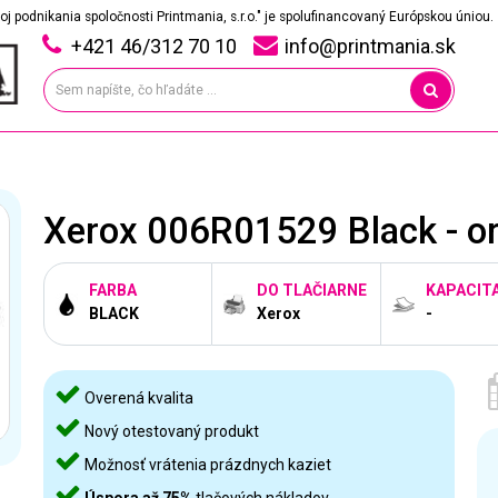
oj podnikania spoločnosti Printmania, s.r.o." je spolufinancovaný Európskou úniou.
+421 46/312 70 10
info@printmania.sk
Xerox 006R01529 Black - or
FARBA
DO TLAČIARNE
KAPACIT
BLACK
Xerox
-
Overená kvalita
Nový otestovaný produkt
Možnosť vrátenia prázdnych kaziet