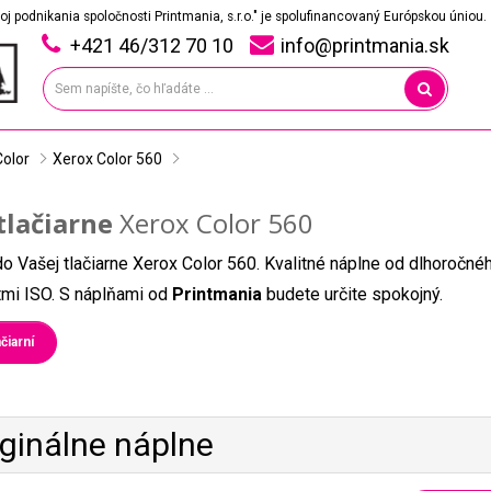
oj podnikania spoločnosti Printmania, s.r.o." je spolufinancovaný Európskou úniou.
+421 46/312 70 10
info@printmania.sk
Color
Xerox Color 560
tlačiarne
Xerox Color 560
do Vašej tlačiarne Xerox Color 560. Kvalitné náplne od dlhoročné
átmi ISO. S náplňami od
Printmania
budete určite spokojný.
čiarní
iginálne náplne