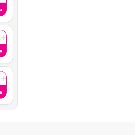
a
+
a
+
a