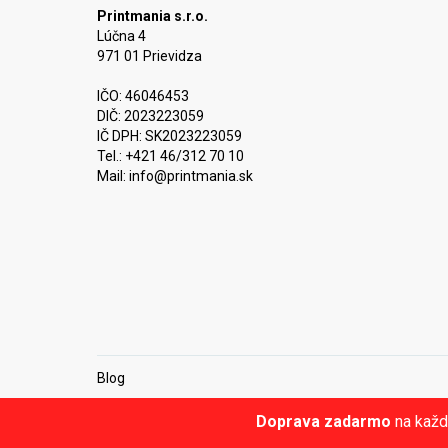
Printmania s.r.o.
Lúčna 4
971 01 Prievidza
IČO: 46046453
DIČ: 2023223059
IČ DPH: SK2023223059
Tel.: +421 46/312 70 10
Mail:
info@printmania.sk
Blog
Doprava zadarmo
na každ
© Printmania.sk •
NajReklama.sk - tvorba eshopu