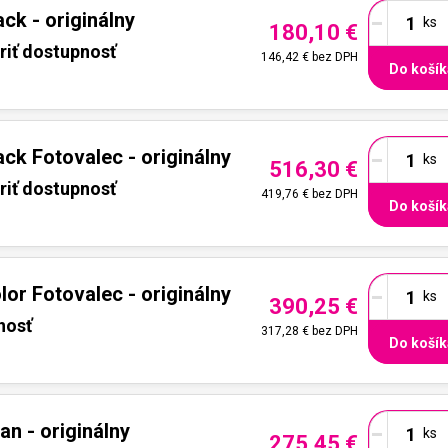
-
ck - originálny
180,10 €
riť dostupnosť
146,42 €
bez DPH
Do košík
-
ck Fotovalec - originálny
516,30 €
riť dostupnosť
419,76 €
bez DPH
Do košík
-
or Fotovalec - originálny
390,25 €
nosť
317,28 €
bez DPH
Do košík
-
n - originálny
275,45 €