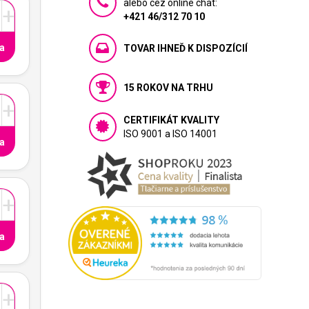
alebo cez online chat:
+
+421 46/312 70 10
a
TOVAR IHNEĎ K DISPOZÍCIÍ
15 ROKOV NA TRHU
+
CERTIFIKÁT KVALITY
ISO 9001 a ISO 14001
a
+
a
+