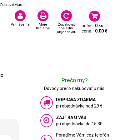
Zobraziť viac.
Prihlásenie
Moje
Zopakovať
počet:
0 ks
tlačiarne
poslednú
cena:
0,00 €
objednávku
ho
Prečo my?
Dôvody prečo nakupovať u nás:
DOPRAVA ZDARMA
pri objednávke nad 29 €
ZAJTRA U VÁS
pri objednávke do 15:30
Poradíme Vám cez telefón