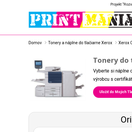
Projekt "Rozv
Domov
Tonery a náplne do tlačiarne Xerox
Xerox 
Tonery do 
Vyberte si náplne 
výrobcu s certifik
Uložiť do Mojich Tla
Or