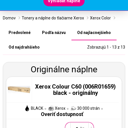
Vyhľadať náplne
Domov
Tonery a náplne do tlačiarne Xerox
Xerox Color
Predvolené
Podľa názvu
Od najlacnejšieho
Od najdrahšieho
Zobrazujú 1 - 13 z 13
Originálne náplne
Xerox Colour C60 (006R01659)
black - originálny
BLACK
Xerox
30 000 strán
Overiť dostupnosť