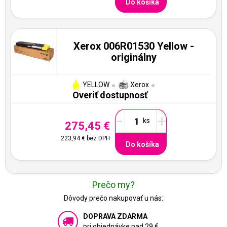
Do košíka
Xerox 006R01530 Yellow -
originálny
YELLOW
Xerox
Overiť dostupnosť
-
+
275,45 €
223,94 €
bez DPH
Do košíka
Prečo my?
Dôvody prečo nakupovať u nás:
DOPRAVA ZDARMA
pri objednávke nad 29 €