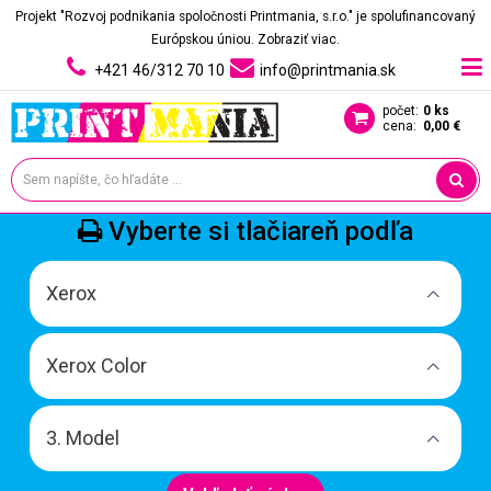
Projekt "Rozvoj podnikania spoločnosti Printmania, s.r.o." je spolufinancovaný
Európskou úniou.
Zobraziť viac.
+421 46/312 70 10
info@printmania.sk
počet:
0 ks
cena:
0,00 €
Vyberte si tlačiareň podľa
Xerox
Xerox Color
3. Model