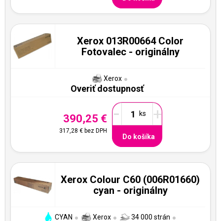
Xerox 013R00664 Color
Fotovalec - originálny
Xerox
Overiť dostupnosť
-
+
390,25 €
317,28 €
bez DPH
Do košíka
Xerox Colour C60 (006R01660)
cyan - originálny
CYAN
Xerox
34 000 strán