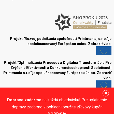
Projekt "Rozvoj podnikania spoločnosti Printmania, s.r.o." je
spolufinancovaný Európskou úniou.
Zobraziť viac.
Projekt "Optimalizácia Procesov a Digitálna Transformácia Pre
Zvýšenie Efektívnosti a Konkurencieschopnosti Spoločnosti
Printmania s.r.o" je spolufinancovaný Európskou úniou.
Zobraziť
viac.
Blog
Doprava zadarmo
na každú objednávku! Pre uplatnenie
Sledujte nás:
dopravy zadarmo v pokladni použite zľavový kupón