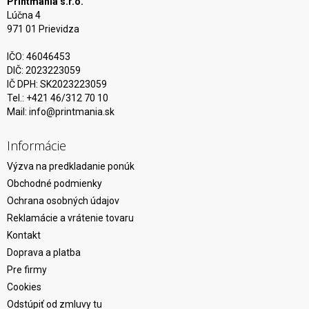
Printmania s.r.o.
Lúčna 4
971 01 Prievidza
IČO: 46046453
DIČ: 2023223059
IČ DPH: SK2023223059
Tel.: +421 46/312 70 10
Mail:
info@printmania.sk
Informácie
Výzva na predkladanie ponúk
Obchodné podmienky
Ochrana osobných údajov
Reklamácie a vrátenie tovaru
Kontakt
Doprava a platba
Pre firmy
Cookies
Odstúpiť od zmluvy tu