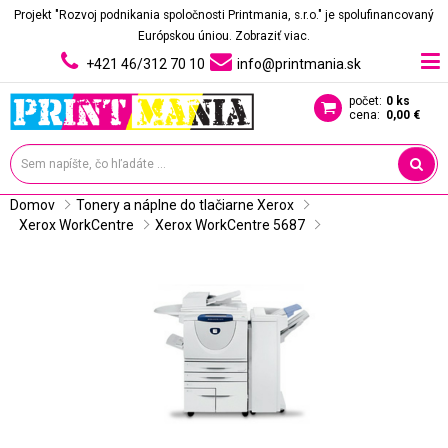
Projekt "Rozvoj podnikania spoločnosti Printmania, s.r.o." je spolufinancovaný
Európskou úniou.
Zobraziť viac.
+421 46/312 70 10
info@printmania.sk
počet:
0 ks
cena:
0,00 €
Domov
Tonery a náplne do tlačiarne Xerox
Xerox WorkCentre
Xerox WorkCentre 5687