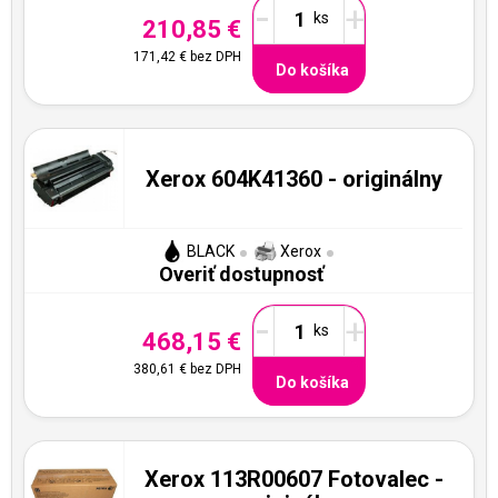
-
+
210,85 €
171,42 €
bez DPH
Do košíka
Xerox 604K41360 - originálny
BLACK
Xerox
Overiť dostupnosť
-
+
468,15 €
380,61 €
bez DPH
Do košíka
Xerox 113R00607 Fotovalec -