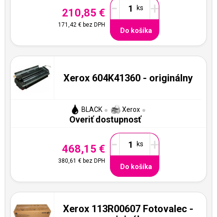
-
+
210,85 €
171,42 €
bez DPH
Do košíka
Xerox 604K41360 - originálny
BLACK
Xerox
Overiť dostupnosť
-
+
468,15 €
380,61 €
bez DPH
Do košíka
Xerox 113R00607 Fotovalec -