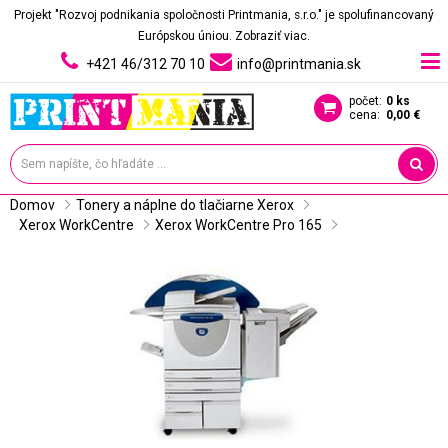
Projekt "Rozvoj podnikania spoločnosti Printmania, s.r.o." je spolufinancovaný
Európskou úniou.
Zobraziť viac.
+421 46/312 70 10
info@printmania.sk
počet:
0 ks
cena:
0,00 €
Domov
Tonery a náplne do tlačiarne Xerox
Xerox WorkCentre
Xerox WorkCentre Pro 165