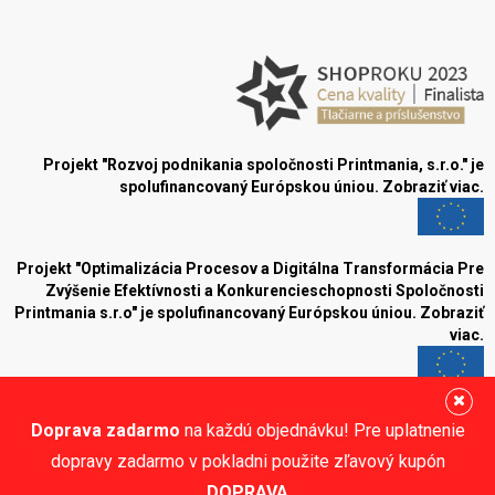
Projekt "Rozvoj podnikania spoločnosti Printmania, s.r.o." je
spolufinancovaný Európskou úniou.
Zobraziť viac.
Projekt "Optimalizácia Procesov a Digitálna Transformácia Pre
Zvýšenie Efektívnosti a Konkurencieschopnosti Spoločnosti
Printmania s.r.o" je spolufinancovaný Európskou úniou.
Zobraziť
viac.
Blog
Doprava zadarmo
na každú objednávku! Pre uplatnenie
Sledujte nás:
dopravy zadarmo v pokladni použite zľavový kupón
DOPRAVA