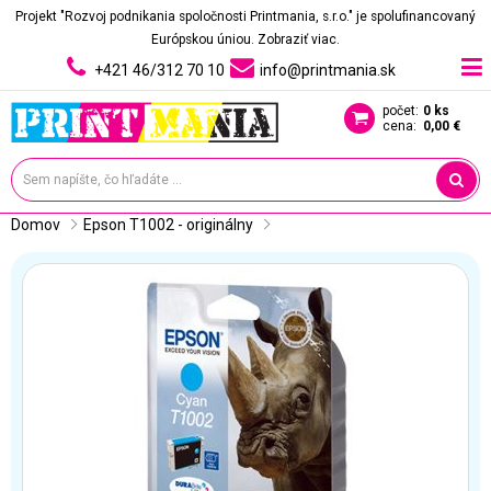
Projekt "Rozvoj podnikania spoločnosti Printmania, s.r.o." je spolufinancovaný
Európskou úniou.
Zobraziť viac.
+421 46/312 70 10
info@printmania.sk
počet:
0 ks
cena:
0,00 €
Domov
Epson T1002 - originálny